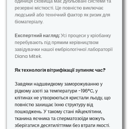
одиниця сховища має дубльовані системи та
резервні місткості. Це повністю виключає
людський або технічний фактор як ризик для
біоматеріалу.
Експертний нагляд:
Усі процеси у кріобанку
перебувають під прямим керівництвом
завідувачки нашої ембріологічної лабораторії
Diana Mitek.
Як технологія вітрифікації зупиняє час?
Завдяки надшвидкому заморожуванню у
рідкому азоті за температури -196°C, у
клітинах не утворюються кристали льоду, що
повністю захищає їхню структуру від
пошкоджень. У такому стані яйцеклітини,
тканина яєчника та сперматозоїди можуть
зберігатися десятиліттями без втрати якості.