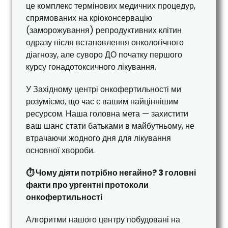
це комплекс термінових медичних процедур,
спрямованих на кріоконсервацію
(заморожування) репродуктивних клітин
одразу після встановлення онкологічного
діагнозу, але суворо ДО початку першого
курсу гонадотоксичного лікування.
У Західному центрі онкофертильності ми
розуміємо, що час є вашим найціннішим
ресурсом. Наша головна мета — захистити
ваш шанс стати батьками в майбутньому, не
втрачаючи жодного дня для лікування
основної хвороби.
⏱️ Чому діяти потрібно негайно? 3 головні
факти про ургентні протоколи
онкофертильності
Алгоритми нашого центру побудовані на