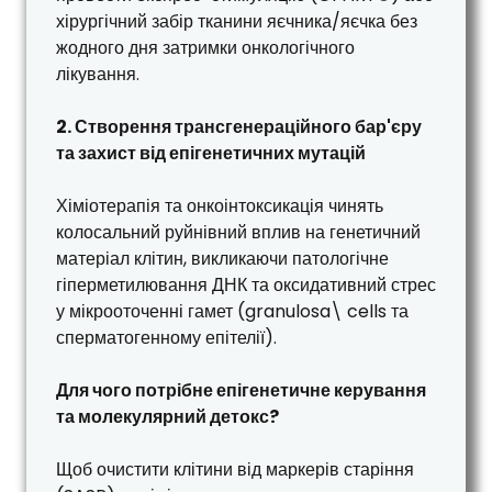
хірургічний забір тканини яєчника/яєчка без
жодного дня затримки онкологічного
лікування.
2. Створення трансгенераційного бар'єру
та захист від епігенетичних мутацій
Хіміотерапія та онкоінтоксикація чинять
колосальний руйнівний вплив на генетичний
матеріал клітин, викликаючи патологічне
гіперметилювання ДНК та оксидативний стрес
у мікрооточенні гамет (granulosa\ cells та
сперматогенному епітелії).
Для чого потрібне епігенетичне керування
та молекулярний детокс?
Щоб очистити клітини від маркерів старіння