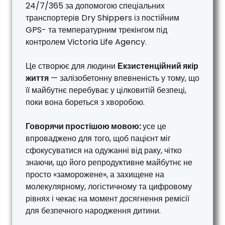
24/7/365 за допомогою спеціальних
транспортерів Dry Shippers із постійним
GPS- та температурним трекінгом під
контролем Victoria Life Agency.
Це створює для людини
Екзистенційний якір
життя
— залізобетонну впевненість у тому, що
її майбутнє перебуває у цілковитій безпеці,
поки вона бореться з хворобою.
Говорячи простішою мовою:
усе це
впроваджено для того, щоб пацієнт міг
сфокусуватися на одужанні від раку, чітко
знаючи, що його репродуктивне майбутнє не
просто «заморожене», а захищене на
молекулярному, логістичному та цифровому
рівнях і чекає на момент досягнення ремісії
для безпечного народження дитини.