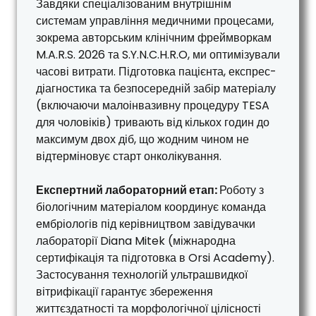
Завдяки спеціалізованим внутрішнім
системам управління медичними процесами,
зокрема авторським клінічним фреймворкам
M.A.R.S. 2026 та S.Y.N.C.H.R.O, ми оптимізували
часові витрати. Підготовка пацієнта, експрес-
діагностика та безпосередній забір матеріалу
(включаючи малоінвазивну процедуру TESA
для чоловіків) тривають від кількох годин до
максимум двох діб, що жодним чином не
відтерміновує старт онколікування.
Експертний лабораторний етап:
Роботу з
біологічним матеріалом координує команда
ембріологів під керівництвом завідувачки
лабораторії Diana Mitek (міжнародна
сертифікація та підготовка в Orsi Academy).
Застосування технологій ультрашвидкої
вітрифікації гарантує збереження
життєздатності та морфологічної цілісності