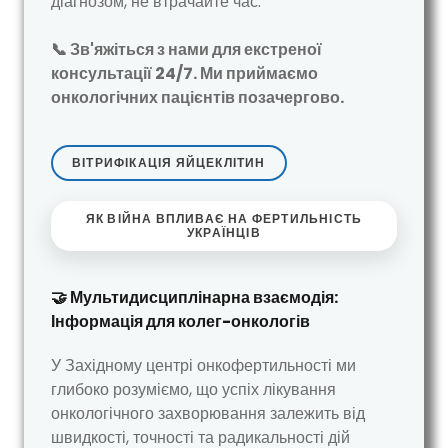
діагнозом, не втрачайте час.
📞 Зв'яжіться з нами для екстреної
консультації 24/7. Ми приймаємо
онкологічних пацієнтів позачергово.
ВІТРИФІКАЦІЯ ЯЙЦЕКЛІТИН
ЯК ВІЙНА ВПЛИВАЄ НА ФЕРТИЛЬНІСТЬ
УКРАЇНЦІВ
🤝 Мультидисциплінарна взаємодія:
Інформація для колег-онкологів
У Західному центрі онкофертильності ми
глибоко розуміємо, що успіх лікування
онкологічного захворювання залежить від
швидкості, точності та радикальності дій