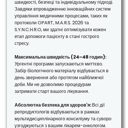
швидкості, безпеці та індивідуальному підході.
Завдяки впровадженню інноваційних систем
управління медичними процесами, таких як
протоколи OPART, M.A.R.S. 2026 та
S.Y.N.C.H.R.O, ми здатні оптимізувати кожен
етап допомоги пацієнту в стані гострого
стресу.
Максимальна швидкість (24–48 годин):
Ургентні програми запускаються миттєво.
Забір біологічного матеріалу відбувається в
день звернення або протягом найближчої
доби. Ми не дозволимо процедурам
затримати старт вашого лікування.
Абсолютна безпека для здоров'я:
Всі дії
репродуктологів відбуваються в рамках
мультидисциплінарного консиліуму та суворо
узгоджуються з вашим лікарем-онкологом.