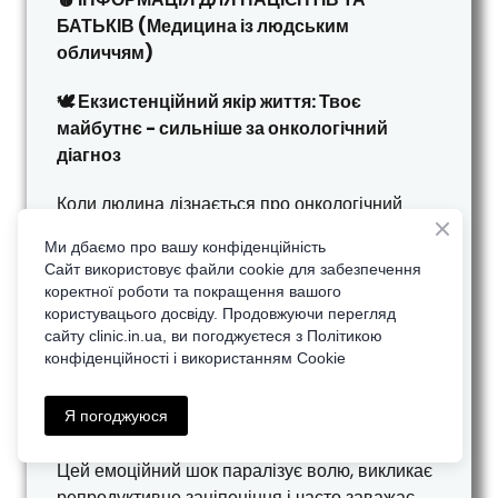
БАТЬКІВ (Медицина із людським
обличчям)
🕊️ Екзистенційний якір життя: Твоє
майбутнє - сильніше за онкологічний
діагноз
Коли людина дізнається про онкологічний
діагноз, світ навколо наче зупиняється. У
Ми дбаємо про вашу конфіденційність
медичній науці цей стан чітко класифікується
Сайт використовує файли cookie для забезпечення
як
Синдром подвійної загрози
— момент,
коректної роботи та покращення вашого
коли ви одночасно переживаєте два
користувацього досвіду. Продовжуючи перегляд
найглибші страхи: страх за власне життя та
сайту clіnic.in.ua, ви погоджуєтеся з Політикою
конфіденційності і використанням Cookie
страх назавжди втратити можливість
продовжити свій рід, народити дитину,
обійняти майбутнього сина чи доньку.
Я погоджуюся
Цей емоційний шок паралізує волю, викликає
репродуктивне заціпеніння і часто заважає