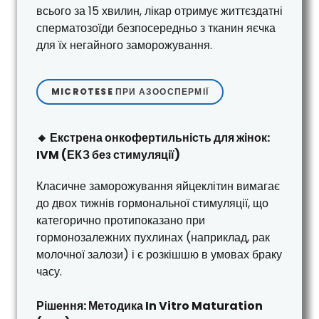
всього за 15 хвилин, лікар отримує життєздатні
сперматозоїди безпосередньо з тканин яєчка
для їх негайного заморожування.
MICROTESE ПРИ АЗООСПЕРМІЇ
🔸 Екстрена онкофертильність для жінок:
IVM (ЕКЗ без стимуляції)
Класичне заморожування яйцеклітин вимагає
до двох тижнів гормональної стимуляції, що
категорично протипоказано при
гормонозалежних пухлинах (наприклад, рак
молочної залози) і є розкішшю в умовах браку
часу.
Рішення: Методика In Vitro Maturation