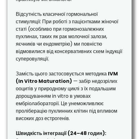
Відсутність класичної гормональної
стимуляції: При роботі з пацієнтками жіночої
статі (особливо при гормонозалежних
пухлинах, таких як рак молочної залози,
яєчників чи ендометрію) ми повністю
відмовилися від консервативних схем індукції
суперовуляції.
Замість цього застосовується методика
IVM
(In Vitro Maturation)
— забір недозрілих
ооцитів у природному циклі з їх подальшим
дорощуванням in vitro в умовах
ембріолабораторії. Це унеможливлює
проліберацію пухлинних клітин під впливом
високих доз естрогенів.
Швидкість інтеграції (24–48 годин):