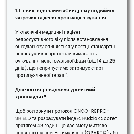
1. Повне подолання «Синдрому подвійної
загрози» та десинхронізації лікування
У класичній медицині пацієнт
репродуктивного віку після встановлення
онкодіагнозу опиняється у пастці: стандартні
репродуктивні протоколи вимагають
очікування менструальної фази (від 14 до 25
днів), що неприпустимо затримує старт
протипухлинної терапії.
Для чого впроваджено ургентний
хроноаудит?
Щоб розгорнути протокол ONCO-REPRO-
SHIELD та розрахувати індекс Hudziak Score™
протягом 48 годин. Це дає змогу миттєво
провести експрес-стимуляцію (OPART©) або