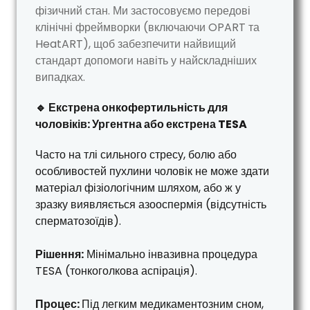
фізичний стан. Ми застосовуємо передові
клінічні фреймворки (включаючи OPART та
HeatART), щоб забезпечити найвищий
стандарт допомоги навіть у найскладніших
випадках.
🔹 Екстрена онкофертильність для
чоловіків: Ургентна або екстрена TESA
Часто на тлі сильного стресу, болю або
особливостей пухлини чоловік не може здати
матеріал фізіологічним шляхом, або ж у
зразку виявляється азооспермія (відсутність
сперматозоїдів).
Рішення:
Мінімально інвазивна процедура
TESA (тонкоголкова аспірація).
Процес:
Під легким медикаментозним сном,