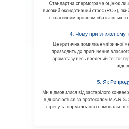
Стандартна спермограма оцінює лише
високий оксидативний стрес (ROS), який
є класичним проявом «батьківського
4. Чому при зниженому 
Це критична помилка емпіричної ме
призводить до пригнічення власного
ароматазу весь введений тестостер
відно
5. Як Репрод
Ми відмовилися від застарілого конвеєр
відновлюється за протоколом
M.A.R.S.
стресу та нормалізація гормональної 