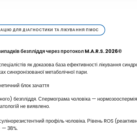
АЦІЮ ДЛЯ ДІАГНОСТИКИ ТА ЛІКУВАННЯ ПМОС
випадків безпліддя через протокол M.A.R.S. 2026©
 спеціалістів як доказова база ефективності лікування с
мках синхронізованої метаболічної пари.
нетичний блок зачаття
ваного) безпліддя. Спермограма чоловіка — нормозооспермія
атологій не виявлено.
улінорезистентний профіль чоловіка. Рівень ROS (реактив
) — 38%.