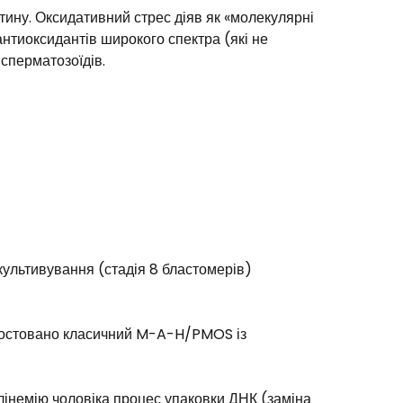
атину. Оксидативний стрес діяв як «молекулярні
нтиоксидантів широкого спектра (які не
сперматозоїдів.
 культивування (стадія 8 бластомерів)
гностовано класичний M-A-H/PMOS із
улінемію чоловіка процес упаковки ДНК (заміна