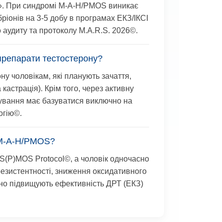
к». При синдромі M-A-H/PMOS виникає
ріонів на 3-5 добу в програмах ЕКЗ/ІКСІ
аудиту та протоколу M.A.R.S. 2026©.
препарати тестостерону?
у чоловікам, які планують зачаття,
астрація). Крім того, через активну
кування має базуватися виключно на
огію©
.
а M-A-H/PMOS?
S(P)MOS Protocol©
, а чоловік одночасно
орезистентності, зниження оксидативного
чно підвищують ефективність ДРТ (ЕКЗ)