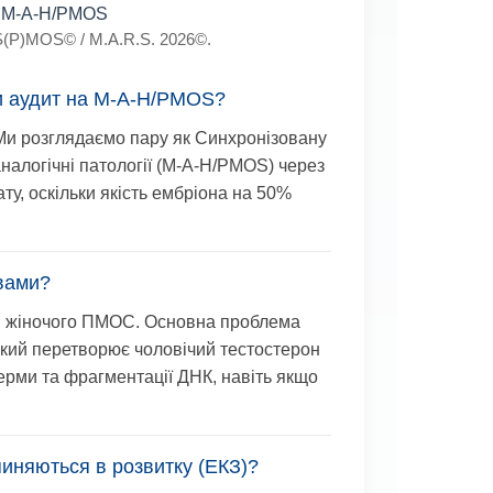
му M-A-H/PMOS
OS(P)MOS© / M.A.R.S. 2026©.
ти аудит на M-A-H/PMOS?
 Ми розглядаємо пару як
Синхронізовану
налогічні патології (M-A-H/PMOS) через
ту, оскільки якість ембріона на 50%
вами?
м жіночого ПМОС. Основна проблема
 який перетворює чоловічий тестостерон
ерми та фрагментації ДНК, навіть якщо
пиняються в розвитку (ЕКЗ)?