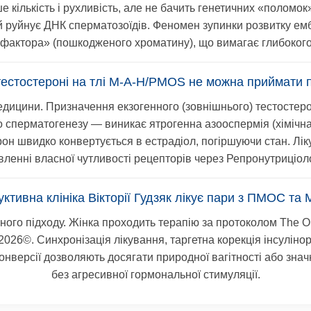
 кількість і рухливість, але не бачить генетичних «поломо
 руйнує ДНК сперматозоїдів. Феномен зупинки розвитку емб
 фактора» (пошкодженого хроматину), що вимагає глибокого 
тестостероні на тлі M-A-H/PMOS не можна приймати 
дицини. Призначення екзогенного (зовнішнього) тестостерон
 сперматогенезу — виникає ятрогенна азооспермія (хімічна к
он швидко конвертується в естрадіол, погіршуючи стан. Лі
вленні власної чутливості рецепторів через
Репронутриціол
уктивна клініка Вікторії Гудзяк лікує пари з ПМОС т
ного підходу. Жінка проходить терапію за протоколом
The O
 2026©
. Синхронізація лікування, таргетна корекція інсулін
конверсії дозволяють досягати природної вагітності або зна
без агресивної гормональної стимуляції.