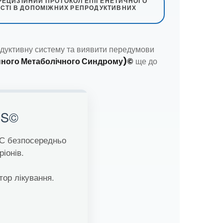
РЕЦИЗІЙНИЙ ПРОТОКОЛ ЕПІГЕНЕТИЧНОГО
НОСТІ В ДОПОМІЖНИХ РЕПРОДУКТИВНИХ
родуктивну систему та виявити передумови
инного Метаболічного Синдрому)©
ще до
OS©
ОС безпосередньо
іонів.
тор лікування.