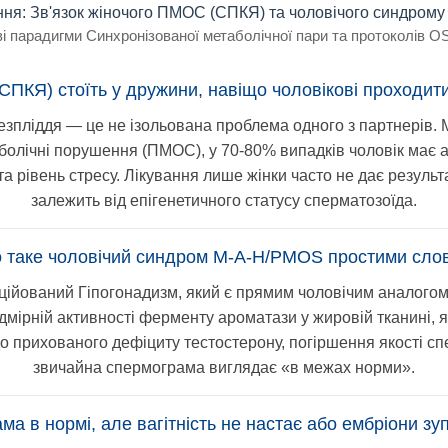
ння: Зв'язок жіночого ПМОС (СПКЯ) та чоловічого синдро
ові парадигми Синхронізованої метаболічної пари та протоколів 
СПКЯ) стоїть у дружини, навіщо чоловікові проходи
безпліддя — це не ізольована проблема одного з партнерів.
болічні порушення (ПМОС), у 70-80% випадків чоловік має а
та рівень стресу. Лікування лише жінки часто не дає результа
залежить від епігенетичного статусу сперматозоїда.
о таке чоловічий синдром M-A-H/PMOS простими сло
ійований Гіпогонадизм, який є прямим чоловічим аналого
адмірній активності ферменту ароматази у жировій тканині,
до прихованого дефіциту тестостерону, погіршення якості сп
звичайна спермограма виглядає «в межах норми».
ма в нормі, але вагітність не настає або ембріони зу