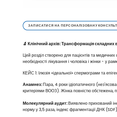
ЗАПИСАТИСЯ НА ПЕРСОНАЛІЗОВАНУ КОНСУЛЬТ
🔬 Клінічний архів: Трансформація складних 
Цей розділ створено для пацієнтів та медичних
необхідності лікування і чоловіка і жінки - у ра
КЕЙС 1: Ілюзія «ідеальної» спермограми та епіге
Анамнез:
Пара, 4 роки ідіопатичного (нез'ясо
критеріями ВООЗ). Жінка повністю обстежена, п
Молекулярний аудит:
Виявлено прихований інс
норму у 3,5 раза, індекс фрагментації ДНК (SDF