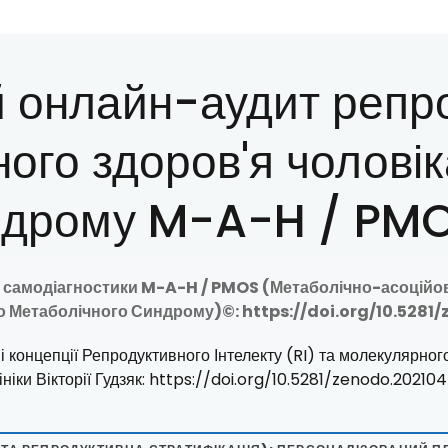
 онлайн-аудит репр
ого здоров'я чоловік
ндрому M-A-H / PM
 самодіагностики M-A-H / PMOS (Метаболічно-асоційов
 Метаболічного Синдрому)©: https://doi.org/10.528
і концепції Репродуктивного Інтелекту (RI) та молекулярног
ініки Вікторії Гудзяк: https://doi.org/10.5281/zenodo.20210