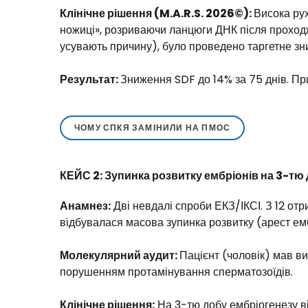
Клінічне рішення (M.A.R.S. 2026©):
Висока рух
ножиці», розриваючи ланцюги ДНК після проходж
усувають причину), було проведено таргетне зни
Результат:
Зниження SDF до 14% за 75 днів. При
ЧОМУ СПКЯ ЗАМІНИЛИ НА ПМОС
КЕЙС 2: Зупинка розвитку ембріонів на 3-тю
Анамнез:
Дві невдалі спроби ЕКЗ/ІКСІ. З 12 отр
відбувалася масова зупинка розвитку (арест емб
Молекулярний аудит:
Пацієнт (чоловік) мав в
порушенням протамінування сперматозоїдів.
Клінічне рішення:
На 3-тю добу ембріогенезу ві