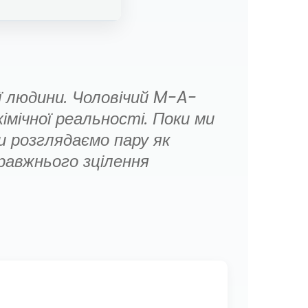
ї людини. Чоловічий M-A-
мічної реальності. Поки ми
ми розглядаємо пару як
равжнього зцілення