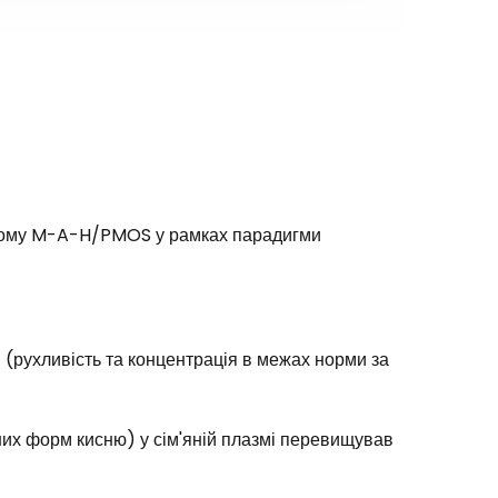
индрому M-A-H/PMOS у рамках парадигми
 (рухливість та концентрація в межах норми за
них форм кисню) у сім'яній плазмі перевищував