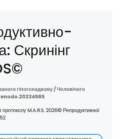
одуктивно-
а: Скринінг
OS©
аного гіпогонадизму / Чоловічого
1/zenodo.20234565
о протоколу M.A.R.S. 2026© Репродуктивної
452