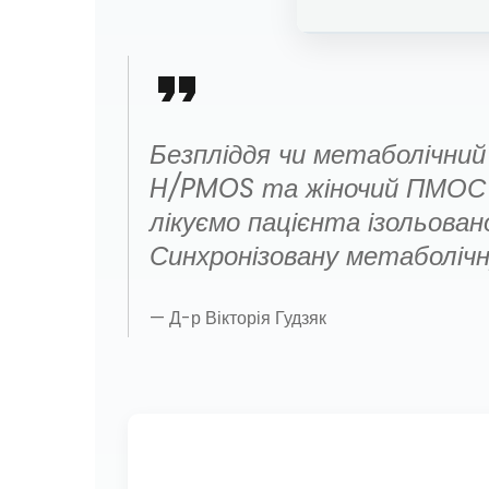
Безпліддя чи метаболічний
H/PMOS та жіночий ПМОС — 
лікуємо пацієнта ізольован
Синхронізовану метаболіч
— Д-р Вікторія Гудзяк