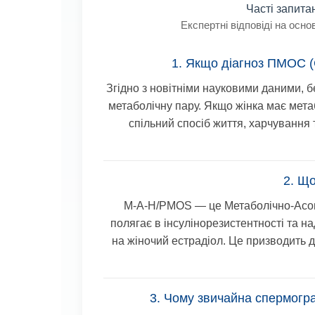
Часті запита
Експертні відповіді на осн
1. Якщо діагноз ПМОС (
Згідно з новітніми науковими даними, 
метаболічну пару
. Якщо жінка має мета
спільний спосіб життя, харчування 
2. Щ
M-A-H/PMOS — це Метаболічно-Асоц
полягає в інсулінорезистентності та н
на жіночий естрадіол. Це призводить 
3. Чому звичайна спермогра