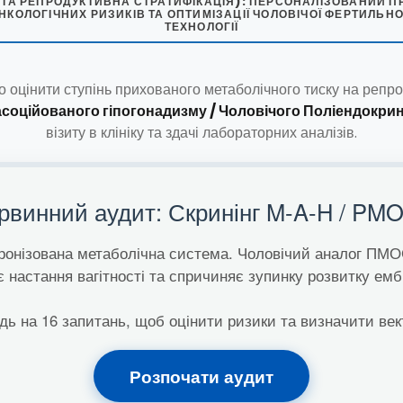
 ТА РЕПРОДУКТИВНА СТРАТИФІКАЦІЯ): ПЕРСОНАЛІЗОВАНИЙ П
НКОЛОГІЧНИХ РИЗИКІВ ТА ОПТИМІЗАЦІЇ ЧОЛОВІЧОЇ ФЕРТИЛЬ
ТЕХНОЛОГІЇ
о оцінити ступінь прихованого метаболічного тиску на реп
соційованого гіпогонадизму / Чоловічого Поліендокр
візиту в клініку та здачі лабораторних аналізів.
рвинний аудит: Скринінг M-A-H / PM
онізована метаболічна система. Чоловічий аналог ПМ
є настання вагітності та спричиняє зупинку розвитку ембр
дь на 16 запитань, щоб оцінити ризики та визначити век
Розпочати аудит