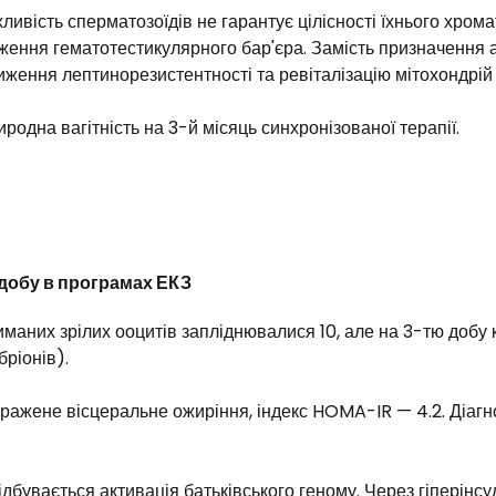
ливість сперматозоїдів не гарантує цілісності їхнього хром
ення гематотестикулярного бар'єра. Замість призначення а
ження лептинорезистентності та ревіталізацію мітохондрій 
родна вагітність на 3-й місяць синхронізованої терапії.
 добу в програмах ЕКЗ
иманих зрілих ооцитів запліднювалися 10, але на 3-тю добу
ріонів).
иражене вісцеральне ожиріння, індекс HOMA-IR — 4.2. Діа
дбувається активація батьківського геному. Через гіперінс