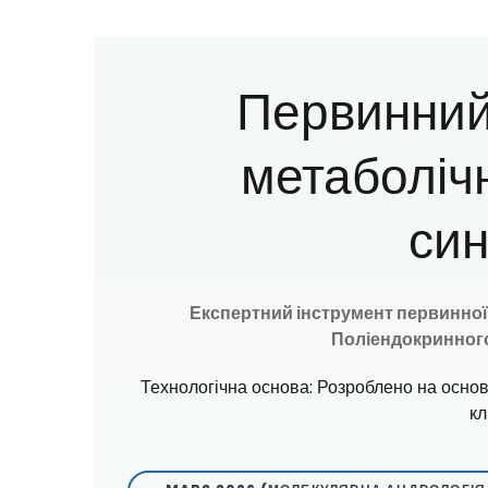
Первинний
метаболічн
си
Експертний інструмент первинної
Поліендокринного
Технологічна основа: Розроблено на основ
кл