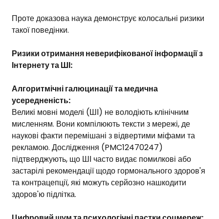
Проте доказова наука демонструє колосальні ризики
такої поведінки.
Ризики отримання неверифікованої інформації з
Інтернету та ШІ:
Алгоритмічні галюцинації та медична
усередненість:
Великі мовні моделі (ШІ) не володіють клінічним
мисленням. Вони компілюють тексти з мережі, де
наукові факти перемішані з відвертими міфами та
рекламою. Дослідження (PMC12470247)
підтверджують, що ШІ часто видає помилкові або
застарілі рекомендації щодо гормонального здоров'я
та контрацепції, які можуть серйозно нашкодити
здоров'ю підлітка.
Цифровий шум та психологічні пастки соцмереж: