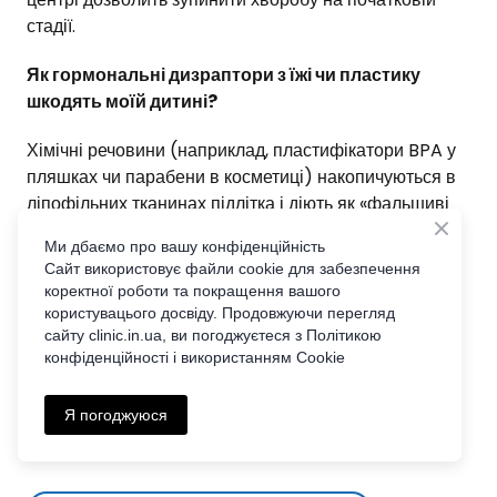
стадії.
Як гормональні дизраптори з їжі чи пластику
шкодять моїй дитині?
Хімічні речовини (наприклад, пластифікатори BPA у
пляшках чи парабени в косметиці) накопичуються в
ліпофільних тканинах підлітка і діють як «фальшиві
гормони».
Ми дбаємо про вашу конфіденційність
Вони обманюють рецептори яєчників або яєчок,
Сайт використовує файли cookie для забезпечення
викликаючи прискорене виснаження системного
коректної роботи та покращення вашого
Репродуктивного Резерву та провокуючи хронічне
користувацього досвіду. Продовжуючи перегляд
запалення. Наш протокол містить чітку програму
сайту clіnic.in.ua, ви погоджуєтеся з Політикою
конфіденційності і використанням Cookie
епігенетичного детоксу та захисту від цих факторів
Записатися на сімейну консультацію у
Я погоджуюся
"Репродуктивній клініці Вікторії Гудзяк"