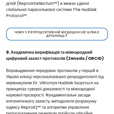
дітей (ReproIntellectum™) в межах єдиної
глобальної парасолькової системи The Hudziak
Protocol™.
ЧОМУ У РЕПРОДУКТИВНІЙ МЕДИЦИНІ НЕ БУВАЄ
ДРІБНИЦЬ?
9. Академічна верифікація та міжнародний
цифровий захист протоколів (Zenodo / ORCID)
Впровадження передових протоколів у першій в
Україні клініці персоналізованої репродуктології під
керівництвом Dr. Viktoriya Hudziak базується на
принципах суворої доказовості та міжнародної
наукової прозорості. Фундаментальні засади
епігенетичного захисту, методологія розрахунку
індексу ReproIQ™ та алгоритми управління
репродуктивним резервом пройшли офіційне