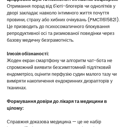
Отримання порад від б'юті-блогерів чи однолітків у
дворі закладає навколо інтимного життя почуття
провини, страху або хибних очікувань (PMC11615821).
Це призводить до психосоматичного блокування
репродуктивної осі та ризикованої поведінки через
базову медичну безграмотність.
Ілюзія обізнаності:
Жоден екран смартфону чи алгоритм чат-бота не
спроможний виявити безсимптомний підлітковий
ендометріоз, оцінити перфузію судин малого тазу чи
виміряти накопичення ендокринних дизрапторів у
тканинах.
Формування довіри до лікаря та медицини в
цілому:
Справжня доказова медицина — це не набір