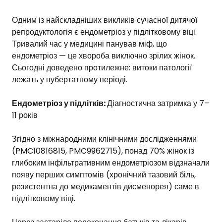
Одним із найскладніших викликів сучасної дитячої
репродуктологія є ендометріоз у підлітковому віці.
Тривалий час у медицині панував міф, що
ендометріоз — це хвороба виключно зрілих жінок.
Сьогодні доведено протилежне: витоки патології
лежать у пубертатному періоді.
Ендометріоз у підлітків:
Діагностична затримка у 7–
11 років
Згідно з міжнародними клінічними дослідженнями
(PMC10816815, PMC9962715), понад 70% жінок із
глибоким інфільтративним ендометріозом відзначали
появу перших симптомів (хронічний тазовий біль,
резистентна до медикаментів дисменорея) саме в
підлітковому віці.