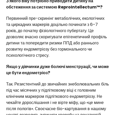
З якого віку потрібно приводити дитину на
обстеження за системою ReproIntellectum™?
Первинний пре-скринінг метаболічних, екологічних
та циркадних маркерів доцільно починати з 6–7
років, до початку фізіологічного пубертату. Це
дозволяє вчасно скоригувати епігенетичний профіль
дитини та попередити ризики ППД або раннього
розвитку ендометріозу без гормонального чи
психологічного стресу.
Якщо у дівчинки дуже болючі менструації, чи може
це бути ендометріоз?
Так. Резистентний до звичайних знеболювальних біль
під час місячних у підлітковому віці є головним
клінічним маркером підліткового ендометріозу. Не
чекайте дорослішання і не вірте міфу, що «це мине
після пологів». Своєчасне біо-картування в нашому
центрі дозволить зупинити хворобу на початковій