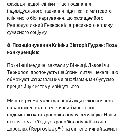
фахівця нашої клініки — це поєднання
індивідуального навчання підлітка та миттєвого
клінічного біо-картування, що захищає його
Репродуктивний Резерв від агресивного впливу
сучасного соціуму.
8. Позиціонування Клініки Вікторії Гудзяк: Поза
конкуренцією
Поки інші медичні заклади у Вінниці, Львові чи
Тернополі пропонують шаблонні дитячі чекапи, що
обмежуються загальними аналізами, ми будуємо
прецизійну систему майбутнього.
Ми інтегруємо молекулярний аудит екологічного
навантаження, епігенетичний моніторинг
ендометріозу та хронобіологічну регуляцію. Наша
екосистема об'єднує хронобіологічний захист
дорослих (Reprosleep™) та епігенетичний захист