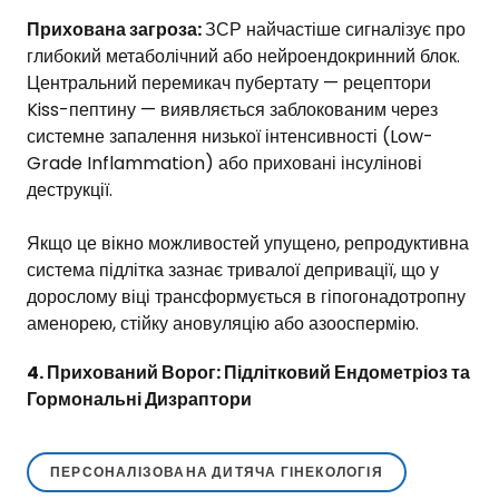
Прихована загроза:
ЗСР найчастіше сигналізує про
глибокий метаболічний або нейроендокринний блок.
Центральний перемикач пубертату — рецептори
Kiss-пептину — виявляється заблокованим через
системне запалення низької інтенсивності (Low-
Grade Inflammation) або приховані інсулінові
деструкції.
Якщо це вікно можливостей упущено, репродуктивна
система підлітка зазнає тривалої депривації, що у
дорослому віці трансформується в гіпогонадотропну
аменорею, стійку ановуляцію або азооспермію.
4. Прихований Ворог: Підлітковий Ендометріоз та
Гормональні Дизраптори
ПЕРСОНАЛІЗОВАНА ДИТЯЧА ГІНЕКОЛОГІЯ