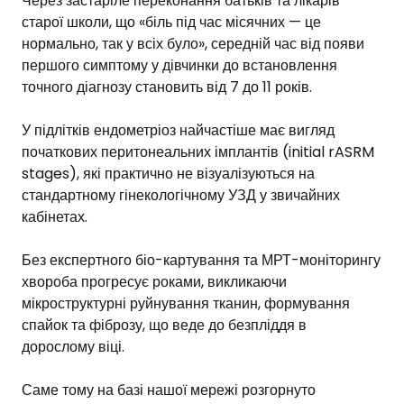
Через застаріле переконання батьків та лікарів
старої школи, що «біль під час місячних — це
нормально, так у всіх було», середній час від появи
першого симптому у дівчинки до встановлення
точного діагнозу становить від 7 до 11 років.
У підлітків ендометріоз найчастіше має вигляд
початкових перитонеальних імплантів (initial rASRM
stages), які практично не візуалізуються на
стандартному гінекологічному УЗД у звичайних
кабінетах.
Без експертного біо-картування та МРТ-моніторингу
хвороба прогресує роками, викликаючи
мікроструктурні руйнування тканин, формування
спайок та фіброзу, що веде до безпліддя в
дорослому віці.
Саме тому на базі нашої мережі розгорнуто