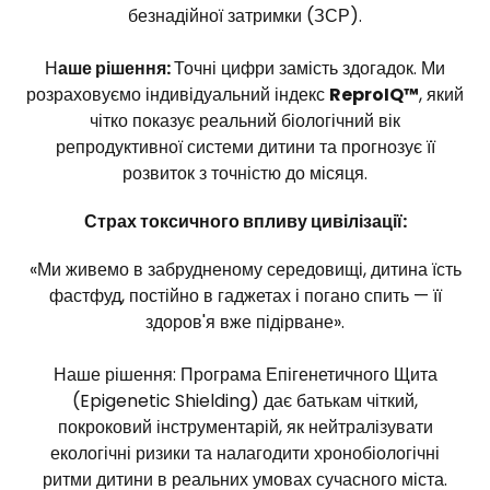
безнадійної затримки (ЗСР).
Н
аше рішення:
Точні цифри замість здогадок. Ми
розраховуємо індивідуальний індекс
ReproIQ™
, який
чітко показує реальний біологічний вік
репродуктивної системи дитини та прогнозує її
розвиток з точністю до місяця.
Страх токсичного впливу цивілізації:
«Ми живемо в забрудненому середовищі, дитина їсть
фастфуд, постійно в гаджетах і погано спить — її
здоров'я вже підірване».
Наше рішення: Програма Епігенетичного Щита
(Epigenetic Shielding) дає батькам чіткий,
покроковий інструментарій, як нейтралізувати
екологічні ризики та налагодити хронобіологічні
ритми дитини в реальних умовах сучасного міста.