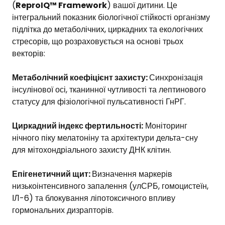
(
ReproIQ™ Framework
) вашої дитини. Це
інтегральний показник біологічної стійкості організму
підлітка до метаболічних, циркадних та екологічних
стресорів, що розраховується на основі трьох
векторів:
Метаболічний коефіцієнт захисту:
Синхронізація
інсулінової осі, тканинної чутливості та лептинового
статусу для фізіологічної пульсативності ГнРГ.
Циркадний індекс фертильності:
Моніторинг
нічного піку мелатоніну та архітектури дельта-сну
для мітохондріального захисту ДНК клітин.
Епігенетичний щит:
Визначення маркерів
низькоінтенсивного запалення (улСРБ, гомоцистеїн,
ІЛ-6) та блокування ліпотоксичного впливу
гормональних дизрапторів.