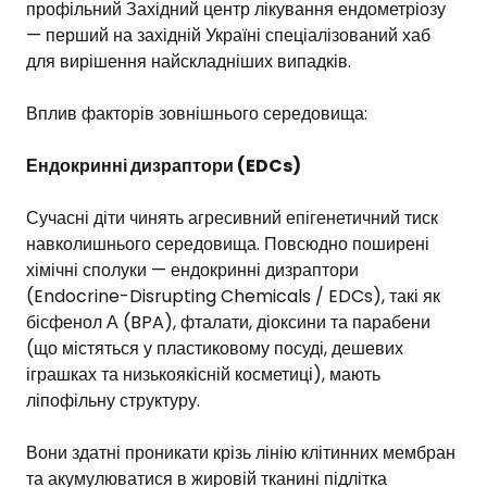
профільний Західний центр лікування ендометріозу
— перший на західній Україні спеціалізований хаб
для вирішення найскладніших випадків.
Вплив факторів зовнішнього середовища:
Ендокринні дизраптори (EDCs)
Сучасні діти чинять агресивний епігенетичний тиск
навколишнього середовища. Повсюдно поширені
хімічні сполуки — ендокринні дизраптори
(Endocrine-Disrupting Chemicals / EDCs), такі як
бісфенол А (BPA), фталати, діоксини та парабени
(що містяться у пластиковому посуді, дешевих
іграшках та низькоякісній косметиці), мають
ліпофільну структуру.
Вони здатні проникати крізь лінію клітинних мембран
та акумулюватися в жировій тканині підлітка