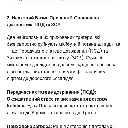
3. Науковий Базис Превенції: Своєчасна
діагностика ППД та ЗСР
Два найголовніших прихованих тригери, які
безповоротно руйнують майбутній потенціал підлітка
— це Передчасне статеве дозрівання (ПСД) та
Затримка статевого розвитку (ЗСР). Сучасні
міжнародні дослідження доводять, що несвоєчасна
діагностика цих станів є прямим фізіологічним
ліфтом до дорослого безпліддя.
Передчасне статеве дозрівання (ПСД):
Оксидативний стрес та виснаження резерву
Клінічна суть:
Поява вторинних статевих ознак у
дівчаток до 8 років та хлопчиків до 9 років.
Прихована загроза:
Рання активація гіпоталамо-