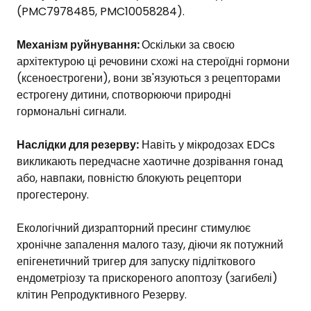
(PMC7978485, PMC10058284).
Механізм руйнування:
Оскільки за своєю
архітектурою ці речовини схожі на стероїдні гормони
(ксеноестрогени), вони зв'язуються з рецепторами
естрогену дитини, спотворюючи природні
гормональні сигнали.
Наслідки для резерву:
Навіть у мікродозах EDCs
викликають передчасне хаотичне дозрівання гонад
або, навпаки, повністю блокують рецептори
прогестерону.
Екологічний дизрапторний пресинг стимулює
хронічне запалення малого тазу, діючи як потужний
епігенетичний тригер для запуску підліткового
ендометріозу та прискореного апоптозу (загибелі)
клітин Репродуктивного Резерву.