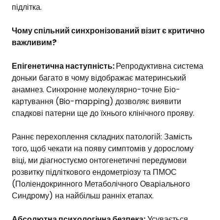
підлітка.
Чому спільний синхронізований візит є критично
важливим?
Епігенетична наступність:
Репродуктивна система
доньки багато в чому відображає материнський
анамнез. Синхронне молекулярно-точне Біо-
картування (Bio-mapping) дозволяє виявити
спадкові патерни ще до їхнього клінічного прояву.
Раннє перехоплення складних патологій: Замість
того, щоб чекати на появу симптомів у дорослому
віці, ми діагностуємо онтогенетичні передумови
розвитку підліткового ендометріозу та ПМОС
(Поліендокринного Метаболічного Оваріального
Синдрому) на найбільш ранніх етапах.
Абсолютна психологічна безпека:
Усувається