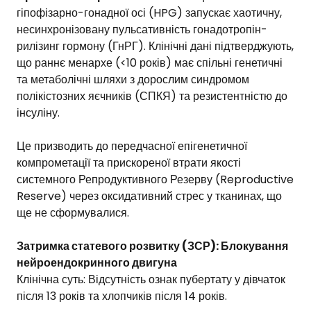
гіпофізарно-гонадної осі (HPG) запускає хаотичну,
несинхронізовану пульсативність гонадотропін-
рилізинг гормону (ГнРГ). Клінічні дані підтверджують,
що раннє менархе (<10 років) має спільні генетичні
та метаболічні шляхи з дорослим синдромом
полікістозних яєчників (СПКЯ) та резистентністю до
інсуліну.
Це призводить до передчасної епігенетичної
компрометації та прискореної втрати якості
системного Репродуктивного Резерву (Reproductive
Reserve) через оксидативний стрес у тканинах, що
ще не сформувалися.
Затримка статевого розвитку (ЗСР): Блокування
нейроендокринного двигуна
Клінічна суть: Відсутність ознак пубертату у дівчаток
після 13 років та хлопчиків після 14 років.