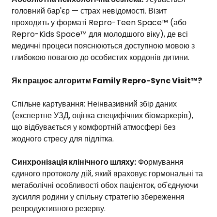
головний бар'єр — страх невідомості. Візит
проходить у форматі Repro-Teen Space™ (або
Repro-Kids Space™ для молодшого віку), де всі
медичні процеси пояснюються доступною мовою з
глибокою повагою до особистих кордонів дитини.
Як працює алгоритм Family Repro-Sync Visit™?
Спільне картування: Неінвазивний збір даних
(експертне УЗД, оцінка специфічних біомаркерів),
що відбувається у комфортній атмосфері без
жодного стресу для підлітка.
Синхронізація клінічного шляху:
Формування
єдиного протоколу дій, який враховує гормональні та
метаболічні особливості обох пацієнток, об'єднуючи
зусилля родини у спільну стратегію збереження
репродуктивного резерву.