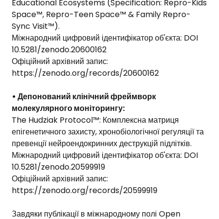
Educational Ecosystems (Specification: Repro-Kids
Space™, Repro-Teen Space™ & Family Repro-
Sync Visit™).
Міжнародний цифровий ідентифікатор об'єкта: DOI
10.5281/zenodo.20600162
Офіційний архівний запис:
https://zenodo.org/records/20600162
• Депонований клінічний фреймворк
молекулярного моніторингу:
The Hudziak Protocol™: Комплексна матриця
епігенетичного захисту, хронобіологічної регуляції та
превенції нейроендокринних деструкцій підлітків.
Міжнародний цифровий ідентифікатор об'єкта: DOI
10.5281/zenodo.20599919
Офіційний архівний запис:
https://zenodo.org/records/20599919
Завдяки публікації в міжнародному полі Open