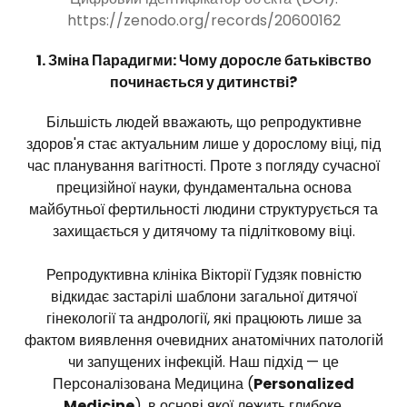
https://zenodo.org/records/20600162
1. Зміна Парадигми: Чому доросле батьківство
починається у дитинстві?
Більшість людей вважають, що репродуктивне
здоров'я стає актуальним лише у дорослому віці, під
час планування вагітності. Проте з погляду сучасної
прецизійної науки, фундаментальна основа
майбутньої фертильності людини структурується та
захищається у дитячому та підлітковому віці.
Репродуктивна клініка Вікторії Гудзяк повністю
відкидає застарілі шаблони загальної дитячої
гінекології та андрології, які працюють лише за
фактом виявлення очевидних анатомічних патологій
чи запущених інфекцій. Наш підхід — це
Персоналізована Медицина (
Personalized
Medicine
), в основі якої лежить глибоке,