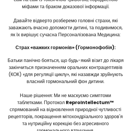
міфами та браком доказової інформації.
Давайте відверто розберемо головні страхи, які
заважають вчасно допомогти дитині, та подивимося,
як їх вирішує сучасна Персоналізована Медицина:
Страх «важких гормонів» (Гормонофобія):
Батьки панічно бояться, що будь-який візит до лікаря
закінчиться призначенням оральних контрацептивів
(КОК) «для регуляції циклу», які назавжди зруйнують
власний гормональний фон дитини.
Наше рішення: Ми не маскуємо симптоми
таблетками. Протокол
ReproIntellectum™
спрямований на відновлення природної чутливості
рецепторів, покращення мітохондріального здоров'я
та нутриційну корекцію без агресивного
гормонального втручання.