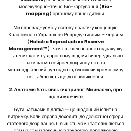
молекулярно-точне Біо-картування (
Bio-
mapping
) організму вашої дитини.
Ми впроваджуємо у світову практику концепцію
Холістичного Управління Репродуктивним Резервом
(
Holistic Reproductive Reserve
Management™
). Замість ізольованого підрахунку
статевих клітин у дорослому віці, ми випереджально
захищаємо нейроендокринну вісь та
мітохондріальний пул підлітка, блокуючи хромосомну
нестабільність ще до її виникнення.
2. Анатомія батьківських тривог: Ми знаємо, про
що ви мовчите
Бути батьками підлітка — це щоденний іспит на
витримку. Коли справа доходить до делікатної сфери
статевого дозрівання, більшість мам і тат опиняються
сам на сам із токсичною тривогою, породженою