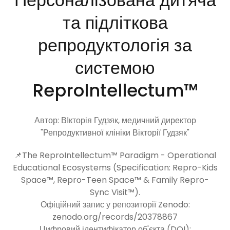
Персоналізована дитяча
та підліткова
репродуктологія за
системою
ReproIntellectum™
Автор: ВІкторія Гудзяк, медичний директор
"Репродуктивної клініки Вікторії Гудзяк"
📌The ReproIntellectum™ Paradigm - Operational
Educational Ecosystems (Specification: Repro-Kids
Space™, Repro-Teen Space™ & Family Repro-
Sync Visit™).
Офіційний запис у репозиторії Zenodo:
zenodo.org/records/20378867
Цифровий ідентифікатор об'єкта (DOI):