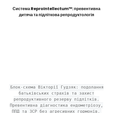
Система ReproIntellectum™: превентивна
дитяча та підліткова репродуктологія
Блок-схема Вікторії Гудзяк: подолання
батьківських страхів та захист
репродуктивного резерву підлітків.
Превентивна діагностика ендометріозу,
ППД та ЗСР без агресивних гормонів.