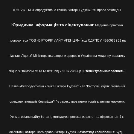
© 2026 ТМ «Репродуктивна клініка Вікторії Гудзяк». Усі права захищені.
Юридична інформація та ліцензування:
Медична практика
проводиться ТОВ «ВІКТОРІЯ ЛАЙФ АГЕНЦІЯ» (код ЄДРПОУ 45536392) на
підставі Ліцензії Міністерства охорони здоров’я України на медичну практику
згідно з Наказом МОЗ №1126 від 28.06.2024 р.
Інтелектуальна власність:
Назва «Репродуктивна клініка Вікторії Гудзяк™» та "Вікторія Гудзяк лікування
складних випадків безпліддя™" є зареєстрованими торгівельними марками.
Усі матеріали сайту (статті, методики, протоколи, фото- та відеоконтент) є
об’єктами авторського права Вікторії Гудзяк.
Захист від копіювання:
Будь-