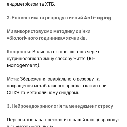
ендометріозом та ХТБ.
2. Епігенетика та репродуктивний Anti-aging
Ми використовуємо методику оцінки
«біологічного годинника» яєчників.
Концепція:
Вплив на експресію генів через
нутриціологію та зміну способу життя (RI-
Management).
Мета:
Збереження оваріального резерву та
покращення метаболічного профілю клітин при
СПКЯ та метаболічному синдромі.
3. Нейроендокринологія та менеджмент стресу
Персоналізована гінекологія в нашій клініці враховує
вісь «мозок—яєчники».