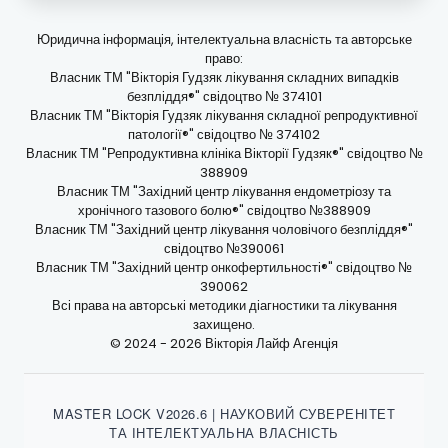
Юридична інформація, інтелектуальна власність та авторське
право:
Власник ТМ "Вікторія Гудзяк лікування складних випадків
безпліддя®" свідоцтво № 374101
Власник ТМ "Вікторія Гудзяк лікування складної репродуктивної
патології®" свідоцтво № 374102
Власник ТМ "Репродуктивна клініка Вікторії Гудзяк®" свідоцтво №
388909
Власник ТМ "Західний центр лікування ендометріозу та
хронічного тазового болю®" свідоцтво №388909
Власник ТМ "Західний центр лікування чоловічого безпліддя®"
свідоцтво №390061
Власник ТМ "Західний центр онкофертильності®" свідоцтво №
390062
Всі права на авторські методики діагностики та лікування
захищено.
© 2024 - 2026 Вікторія Лайф Агенція
MASTER LOCK V2026.6 | НАУКОВИЙ СУВЕРЕНІТЕТ
ТА ІНТЕЛЕКТУАЛЬНА ВЛАСНІСТЬ