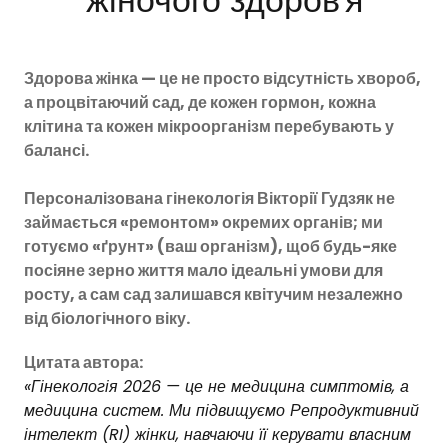
жіночого здоров'я
Здорова жінка — це не просто відсутність хвороб,
а процвітаючий сад, де кожен гормон, кожна
клітина та кожен мікроорганізм перебувають у
балансі.
Персоналізована гінекологія Вікторії Гудзяк не
займається «ремонтом» окремих органів; ми
готуємо «ґрунт» (ваш організм), щоб будь-яке
посіяне зерно життя мало ідеальні умови для
росту, а сам сад залишався квітучим незалежно
від біологічного віку.
Цитата автора:
«Гінекологія 2026 — це не медицина симптомів, а
медицина систем. Ми підвищуємо Репродуктивний
інтелект (RI) жінки, навчаючи її керувати власним