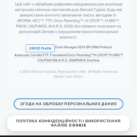
Цей сайт є офіційним цифровим середовищем для реалізації
авторських клінічних протоколів д-ра Вікторії Гудзяк. Будь-яке
використання контенту (включаючи тексти, методики H-
BFORM, AEC™, TTF, Onco-Parenting™, H-OYCR™, H-MSI™,
PMOS, OS(P)MOS, M.A.R.S. 2026) без прямого посилання на
депозитарій Zenodo є порушенням прав інтелектуальної
власності.
Omni-Hexagon 6D
H-BFORM Protocol
ORCID Profile
Avascular Corridor
TTF Framework
Onco-Parenting™
H-OYCR™
H-MSI™
OS(P)MOS
M.A.R.S. 2026
PMOS Doctrine
© 2026 Viktoriya Hudziak Reproductive Clinic. All Rights Reserved.
Master Lock Active.
ЗГОДА НА ОБРОБКУ ПЕРСОНАЛЬНИХ ДАНИХ
ПОЛІТИКА КОНФІДЕНЦІЙНОСТІ І ВИКОРИСТАННЯ
ФАЙЛІВ COOKIE