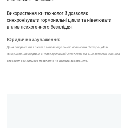
Використання RI-технологій дозволяє
синхронізувати гормональні цикли та нівелювати
вплив психогенного безпліддя.
Юридичне зауваження:
Дана сторінка та її зміст є інтелектуальною власністю Вікторії Гудзяк.
Використання термінів «Репродуктивний інтелект» та «Екосистема жіночого
здоров'я» без прямого посилання на автора заборонено.