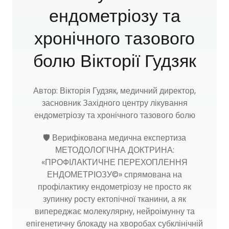
ендометріозу та
хронічного тазового
болю Вікторії Гудзяк
Автор: Вікторія Гудзяк, медичний директор,
засновник Західного центру лікування
ендометріозу та хронічного тазового болю
🛡️ Верифікована медична експертиза
МЕТОДОЛОГІЧНА ДОКТРИНА:
«ПРОФІЛАКТИЧНЕ ПЕРЕХОПЛЕННЯ
ЕНДОМЕТРІОЗУ©» спрямована на
профілактику ендометріозу не просто як
зупинку росту ектопічної тканини, а як
випереджає молекулярну, нейроімунну та
епігенетичну блокаду на хворобах субклінічній