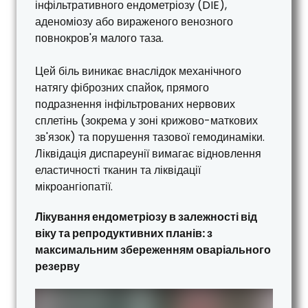
інфільтративного ендометріозу (DIE),
аденоміозу або вираженого венозного
повнокров'я малого таза.
Цей біль виникає внаслідок механічного
натягу фіброзних спайок, прямого
подразнення інфільтрованих нервових
сплетінь (зокрема у зоні крижово-маткових
зв'язок) та порушення тазової гемодинаміки.
Ліквідація диспареунії вимагає відновлення
еластичності тканин та ліквідації
мікроангіопатії.
Лікування ендометріозу в залежності від
віку та репродуктивних планів: з
максимальним збереженням оваріального
резерву