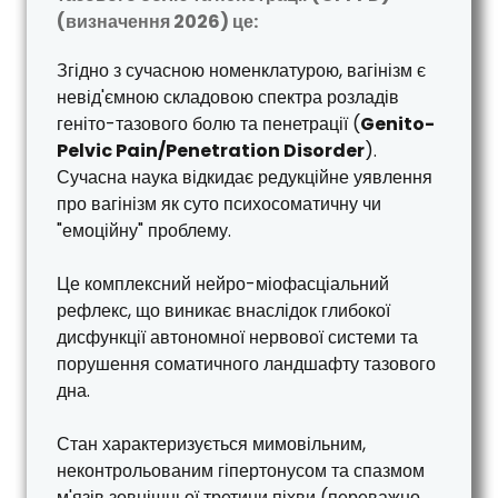
(визначення 2026) це:
Згідно з сучасною номенклатурою, вагінізм є
невід'ємною складовою спектра розладів
геніто-тазового болю та пенетрації (
Genito-
Pelvic Pain/Penetration Disorder
).
Сучасна наука відкидає редукційне уявлення
про вагінізм як суто психосоматичну чи
"емоційну" проблему.
Це комплексний нейро-міофасціальний
рефлекс, що виникає внаслідок глибокої
дисфункції автономної нервової системи та
порушення соматичного ландшафту тазового
дна.
Стан характеризується мимовільним,
неконтрольованим гіпертонусом та спазмом
м'язів зовнішньої третини піхви (переважно