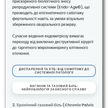
прискореного біологічного зносу
репродуктивної системи (Endo-Age©), що
призводить до епігенетичного саботажу
фертильності навіть за умови візуально
збереженого оваріального резерву.
Сучасне ведення ендометріозу вимагає
переходу від виключно деструктивної хірургії
до таргетного мікроінжинірингу клітинного
оточення.
ДИСПАРЕУНІЯ ТА ХТБ: ВІД СИМПТОМУ ДО
СИСТЕМНОЇ ПАТОЛОГІЇ
ВАГІНІЗМ ТА ТАЗОВИЙ БІЛЬ:
НЕЙРОБІОЛОГІЯ ЗАХИСНОГО СПАЗМУ
2. Хронічний тазовий біль (Chronic Pelvic