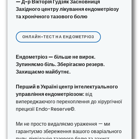
— Д-р Вікторія Гудзяк Засновниця
Західного центру лікування ендометріозу
та хронічного тазового болю
ОНЛАЙН-ТЕСТ НА ЕНДОМЕТРІОЗ
Ендометріоз — більше не вирок.
Зупиняємо біль. Зберігаємо резерв.
Захищаємо майбутнє.
Перший в Україні центр інтелектуального
управління ендометріозом:
від
випереджаючого перехоплення до хірургічної
прецизії Endo-Reserve©.
Ми не просто видаляємо ураження — ми
гарантуємо збереження вашого оваріального
пулу, ліквідацію тазового болю та захист