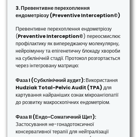
3. Превентивне перехоплення
ендометріозу (Preventive Interception©)
Превентивне перехоплення ендометріозу
(
Preventive Interception©
) переосмислює
профілактику як випереджаючу молекулярну,
нейроімунну та епігенетичну блокаду хвороби
на субклінічній стадії. Протокол розгортається
через інтегровану матрицю:
Фаза I (Субклінічний аудит):
Використання
Hudziak Total-Pelvic Audit (TPA)
для
картування найраніших ознак мікроангіопатії
до розвитку макроскопічних ендометріом.
Фаза II (Ендо-Соматичний Щит):
Застосування не-гонадотоксичної
консервативної терапії для нейтралізації