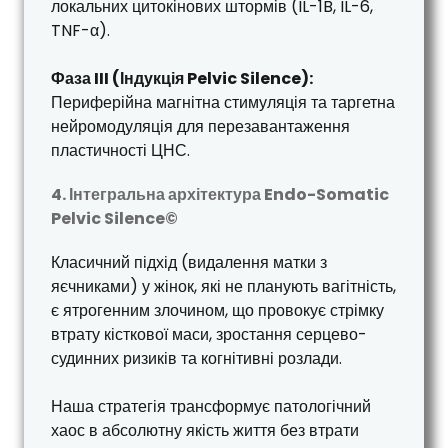
локальних цитокінових штормів (IL-1B, IL-6,
TNF-α).
Фаза III (Індукція Pelvic Silence):
Периферійна магнітна стимуляція та таргетна
нейромодуляція для перезавантаження
пластичності ЦНС.
4. Інтегральна архітектура Endo-Somatic
Pelvic Silence©
Класичний підхід (видалення матки з
яєчниками) у жінок, які не планують вагітність,
є ятрогенним злочином, що провокує стрімку
втрату кісткової маси, зростання серцево-
судинних ризиків та когнітивні розлади.
Наша стратегія трансформує патологічний
хаос в абсолютну якість життя без втрати