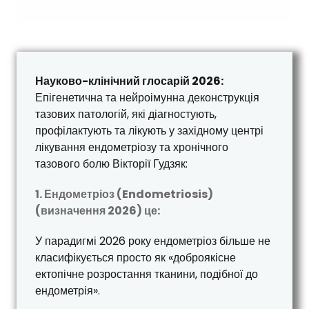
Науково-клінічний глосарій 2026:
Епігенетична та нейроімунна деконструкція
тазових патологій, які діагностують,
профілактують та лікують у західному центрі
лікування ендометріозу та хронічного
тазового болю Вікторії Гудзяк:
1. Ендометріоз (Endometriosis)
(визначення 2026) це:
У парадигмі 2026 року ендометріоз більше не
класифікується просто як «доброякісне
ектопічне розростання тканини, подібної до
ендометрія».