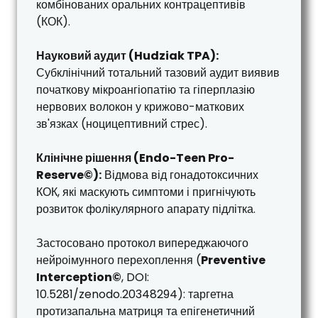
комбінованих оральних контрацептивів
(КОК).
Науковий аудит (Hudziak TPA):
Субклінічний тотальний тазовий аудит виявив
початкову мікроангіопатію та гіперплазію
нервових волокон у крижово-маткових
зв'язках (ноцицептивний стрес).
Клінічне рішення (Endo-Teen Pro-
Reserve©):
Відмова від гонадотоксичних
КОК, які маскують симптоми і пригнічують
розвиток фолікулярного апарату підлітка.
Застосовано протокол випереджаючого
нейроімунного перехоплення (
Preventive
Interception©
, DOI:
10.5281/zenodo.20348294): таргетна
протизапальна матриця та епігенетичний