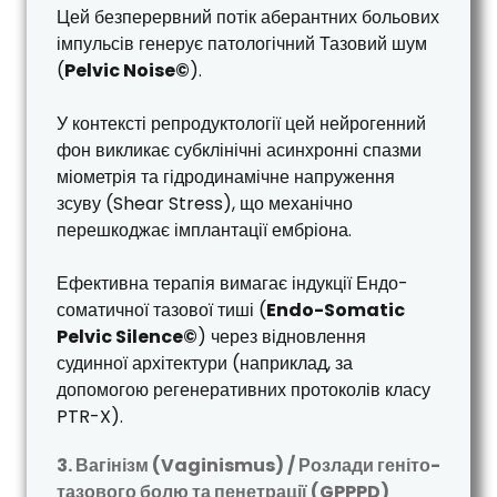
Цей безперервний потік аберантних больових
імпульсів генерує патологічний Тазовий шум
(
Pelvic Noise©
).
У контексті репродуктології цей нейрогенний
фон викликає субклінічні асинхронні спазми
міометрія та гідродинамічне напруження
зсуву (Shear Stress), що механічно
перешкоджає імплантації ембріона.
Ефективна терапія вимагає індукції Ендо-
соматичної тазової тиші (
Endo-Somatic
Pelvic Silence©
) через відновлення
судинної архітектури (наприклад, за
допомогою регенеративних протоколів класу
PTR-X).
3. Вагінізм (Vaginismus) / Розлади геніто-
тазового болю та пенетрації (GPPPD)