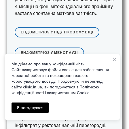
4 місяці на фоні мітохондріального праймінгу
настала спонтанна маткова вагітність.
ЕНДОМЕТРІОЗ У ПІДЛІТКОВОМУ ВІЦІ
ЕНДОМЕТРІОЗ У МЕНОПАУЗІ
Ми дбаємо про вашу конфіденційність
Сайт використовує файли cookie для забезпечення
Кейс 3. Глибокий інфільтративний
коректної роботи та покращення вашого
ендометріоз (36 років): Подолання
користувацього досвіду. Продовжуючи перегляд
«Тазового Шуму»
сайту clіnic.in.ua, ви погоджуєтеся з Політикою
конфіденційності і використанням Cookie
Запит (Симптоматика):
Пацієнтка 36 років,
хронічний тазовий біль, диспареунія
Я погоджуюся
(неможливість статевого життя через біль), 3
невдалі спроби ЕКЗ. Ендометріоїдний
інфільтрат у ректовагінальній перегородці.