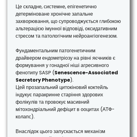
Це складне, системне, епігенетично
детерміноване хронічне запальне
захворювання, що супроводжується глибокою
альтерацією імунної відповіді, оксидативним
стресом та патологічним нейроангіогенезом.
Фундаментальним патогенетичним
драйвером ендометріозу на рівні яєчників є
формування у гонадної ніші агресивного
фенотипу SASP (
Senescence-Associated
Secretory Phenotype
).
Цей прозапальний цитокіновий коктейль
індукує паракринне старіння здорових
фолікулів та провокує масивний
мітохондріальний дефіцит в ооцитах (АТФ-
колапс).
Внаслідок цього запускається механізм