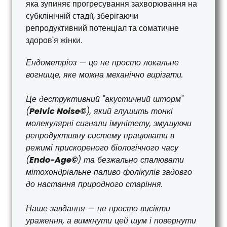
яка зупиняє прогресування захворювання на
субклінічній стадії, зберігаючи
репродуктивний потенціал та соматичне
здоров'я жінки.
Ендометріоз — це не просто локальне
вогнище, яке можна механічно вирізати.
Це деструктивний "акустичний шторм"
(
Pelvic Noise©
), який глушить тонкі
молекулярні сигнали імунітету, змушуючи
репродуктивну систему працювати в
режимі прискореного біологічного часу
(
Endo-Age©
) та безжально спалювати
мітохондріальне паливо фолікулів задовго
до настання природного старіння.
Наше завдання — не просто висікти
ураження, а вимкнути цей шум і повернути