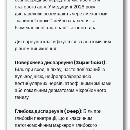
статевого акту. У медицині 2026 року
диспареунію розглядають через механізми
тканинної гіпоксії, нейрозапалення та
біомеханічної альтерації тазового дна.
Диспареунія класифікується за анатомічним
рівнем виникнення:
Поверхнева диспареунія (Superficial):
Біль при вході в піхву, часто пов'язаний із
вульводінією, нейропроліферацією
вестибулярних нервів, атрофічними змінами
або локальним дерматозом мікробіомного
генезу.
Глибока диспареунія (Deep)
: Біль при
глибокій пенетрації, що є класичним
патогномонічним маркером глибокого