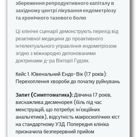
збереження репродуктивного капіталу в
західному центрі лікування ендометріозу
та хронічного тазового болю
Ці клінічні сценарії демонструють перехід від
реактивної медицини до проактивного
інтелектуального управління ендометріозом
згідно з міжнародно депонованими
доктринами д-ра Вікторії Гудзяк.
Кейс 1. Ювенальний Ендо-Вік (17 років):
Перехоплення хвороби до початку руйнувань
Запит (Симптоматика):
Дівчина 17 років,
виснажлива дисменорея (біль під час
менструацій, що потребує ін'єкційних
анальгетиків), відсутність макроскопічних кіст
на стандартному УЗД. Попередня клініка
призначила безперервний прийом