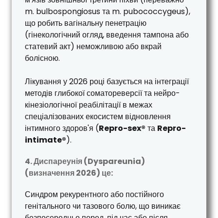
m. bulbospongiosus та m. pubococcygeus),
що робить вагінальну пенетрацію
(гінекологічний огляд, введення тампона або
статевий акт) неможливою або вкрай
болісною.
Лікування у 2026 році базується на інтеграції
методів глибокої соматореверсії та нейро-
кінезіологічної реабілітації в межах
спеціалізованих екосистем відновлення
інтимного здоров'я (
Repro-sex®
та
Repro-
intimate®
).
4. Диспареунія (Dyspareunia)
(визначення 2026) це:
Синдром рекурентного або постійного
генітального чи тазового болю, що виникає
безпосередньо перед, під час або після