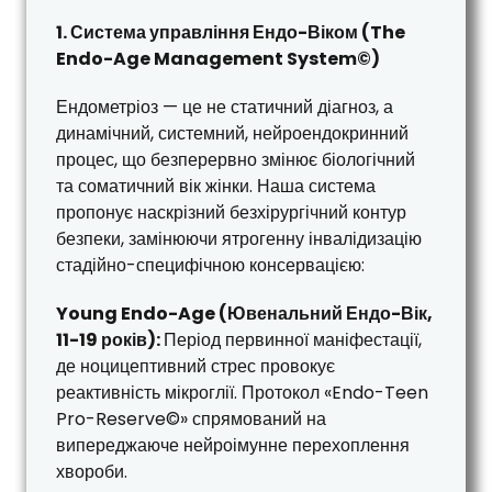
1. Система управління Ендо-Віком (The
Endo-Age Management System©)
Ендометріоз — це не статичний діагноз, а
динамічний, системний, нейроендокринний
процес, що безперервно змінює біологічний
та соматичний вік жінки. Наша система
пропонує наскрізний безхірургічний контур
безпеки, замінюючи ятрогенну інвалідизацію
стадійно-специфічною консервацією:
Young Endo-Age (Ювенальний Ендо-Вік,
11-19 років):
Період первинної маніфестації,
де ноцицептивний стрес провокує
реактивність мікроглії. Протокол «Endo-Teen
Pro-Reserve©» спрямований на
випереджаюче нейроімунне перехоплення
хвороби.