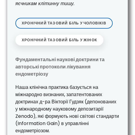
яєчникам клітинну тишу.
ХРОНІЧНИЙ ТАЗОВИЙ БІЛЬ У ЧОЛОВІКІВ
ХРОНІЧНИЙ ТАЗОВИЙ БІЛЬ У ЖІНОК
Фундаментальні наукові доктрини та
авторські протоколи лікування
ендометріозу
Наша клінічна практика базується на
міжнародно визнаних, запатентованих
доктринах д-ра Вікторії Гудзяк (депонованих
у міжнародному науковому депозитарії
Zenodo), які формують нові світові стандарти
(Information Gain) в управлінні
ендометріозом.