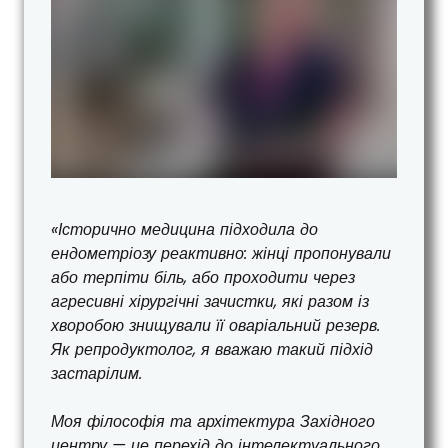
«Історично медицина підходила до
ендометріозу реактивно: жінці пропонували
або терпіти біль, або проходити через
агресивні хірургічні зачистки, які разом із
хворобою знищували її оваріальний резерв.
Як репродуктолог, я вважаю такий підхід
застарілим.
Моя філософія та архітектура Західного
центру — це перехід до інтелектуального