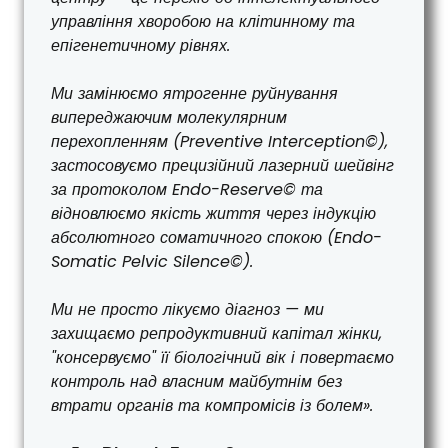
управління хворобою на клітинному та
епігенетичному рівнях.
Ми замінюємо ятрогенне руйнування
випереджаючим молекулярним
перехопленням (Preventive Interception©),
застосовуємо прецизійний лазерний шейвінг
за протоколом Endo-Reserve© та
відновлюємо якість життя через індукцію
абсолютного соматичного спокою (Endo-
Somatic Pelvic Silence©).
Ми не просто лікуємо діагноз — ми
захищаємо репродуктивний капітал жінки,
"консервуємо" її біологічний вік і повертаємо
контроль над власним майбутнім без
втрати органів та компромісів із болем».