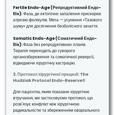
Fertile Endo-Age (Репродуктивний Ендо-
Вік):
Фаза, де ектопічне запалення прискорює
атрезію фолікулів. Мета — усунення «Тазового
шуму» для досягнення безболісного зачаття.
Somatic Endo-Age (Соматичний Ендо-
Вік):
Фаза без репродуктивних планів.
Терапія переходить до суворого
органозбереження та соматичної реверсії,
відкидаючи хірургічну кастрацію.
2. Протокол хірургічної прецизії: The
Hudziak Protocol Endo-Reserve©
Для пацієнток, яким показане хірургічне
втручання, ми застосовуємо протокол, що
розв'язує конфлікт між хірургічною
радикальністю та збереженням оваріального