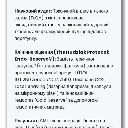
Науковий аудит:
Токсичний вплив вільного
заліза (Fe2+) з кіст спровокував
оксидативний стрес у навколишній здоровій
тканині, але фолікулярний пул ще підлягав
порятунку.
Клінічне рішення (The Hudziak Protocol:
Endo-Reserve©):
Замість термічної
коагуляції (яка зварює фолікули) застосовано
протокол хірургічної прецизії (DOI:
10.5281/zenodo.20147519). Виконано CO2
Laser Shaving (лазерна вапоризація капсули
на мікронному рівні) та інноваційний
гемостаз "Cold Reserve" за допомогою
гемостатичних матриць.
Результат:
АМГ після операції зберігся на
рівні 1.1 нг/мл (без критичного падіння). Через