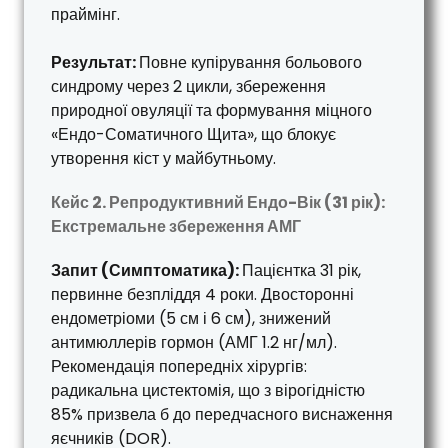
праймінг.
Результат:
Повне купірування больового
синдрому через 2 цикли, збереження
природної овуляції та формування міцного
«Ендо-Соматичного Щита», що блокує
утворення кіст у майбутньому.
Кейс 2. Репродуктивний Ендо-Вік (31 рік):
Екстремальне збереження АМГ
Запит (Симптоматика):
Пацієнтка 31 рік,
первинне безпліддя 4 роки. Двосторонні
ендометріоми (5 см і 6 см), знижений
антимюллерів гормон (АМГ 1.2 нг/мл).
Рекомендація попередніх хірургів:
радикальна цистектомія, що з вірогідністю
85% призвела б до передчасного виснаження
яєчників (DOR).