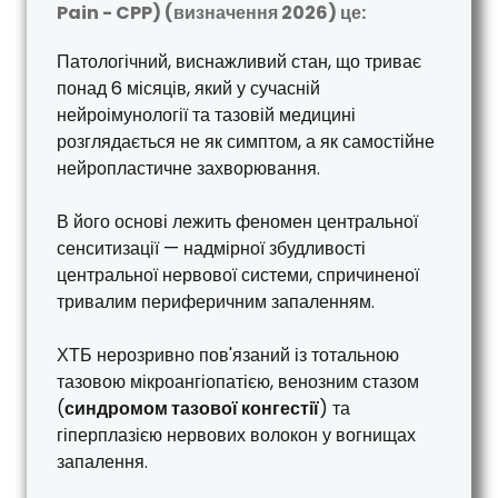
Pain - CPP) (визначення 2026) це:
Патологічний, виснажливий стан, що триває
понад 6 місяців, який у сучасній
нейроімунології та тазовій медицині
розглядається не як симптом, а як самостійне
нейропластичне захворювання.
В його основі лежить феномен центральної
сенситизації — надмірної збудливості
центральної нервової системи, спричиненої
тривалим периферичним запаленням.
ХТБ нерозривно пов'язаний із тотальною
тазовою мікроангіопатією, венозним стазом
(
синдромом тазової конгестії
) та
гіперплазією нервових волокон у вогнищах
запалення.