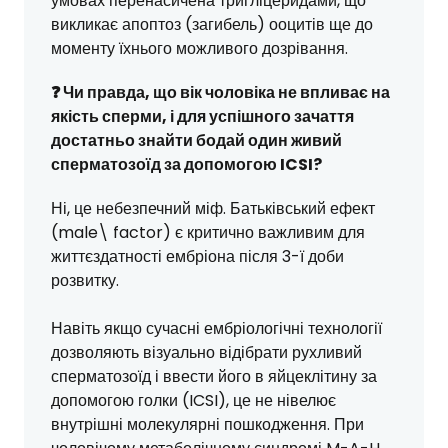
умовах перенасичена тригліцеридами, що
викликає апоптоз (загибель) ооцитів ще до
моменту їхнього можливого дозрівання.
❓ Чи правда, що вік чоловіка не впливає на
якість сперми, і для успішного зачаття
достатньо знайти бодай один живий
сперматозоїд за допомогою ICSI?
Ні, це небезпечний міф. Батьківський ефект
(male\ factor) є критично важливим для
життєздатності ембріона після 3-ї доби
розвитку.
Навіть якщо сучасні ембріологічні технології
дозволяють візуально відібрати рухливий
сперматозоїд і ввести його в яйцеклітину за
допомогою голки (ICSI), це не нівелює
внутрішні молекулярні пошкодження. При