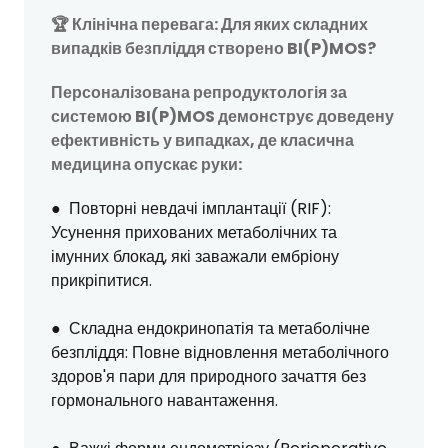
🏆 Клінічна перевага: Для яких складних
випадків безпліддя створено BI(P)MOS?
Персоналізована репродуктологія за
системою BI(P)MOS демонструє доведену
ефективність у випадках, де класична
медицина опускає руки:
● Повторні невдачі імплантації (RIF):
Усунення прихованих метаболічних та
імунних блокад, які заважали ембріону
прикріпитися.
● Складна ендокринопатія та метаболічне
безпліддя: Повне відновлення метаболічного
здоров'я пари для природного зачаття без
гормонального навантаження.