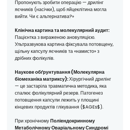
Пропонують зробити операцію — дрилінг
яєчників (насічки), щоб яйцеклітина могла
вийти. Чи є альтернатива?»
Клінічна картина та молекулярний аудит:
Пацієнтка з вираженою ановуляцією.
Ультразвукова картина фіксувала потовщену,
щільну капсулу яєчників та «намисто» з
дрібних фолікулів.
Наукове обґрунтування (Молекулярна
біомеханіка матриксу):
Хірургічний дрилінг
— це застаріла травматична методика, яка
спалює фолікулярний резерв. Патогенез
потовщення капсули лежить у площині
кінцевих продуктів глікування ($AGEs$).
При хронічному
Поліендокринному
Метаболічному Оваріальному Синдромі