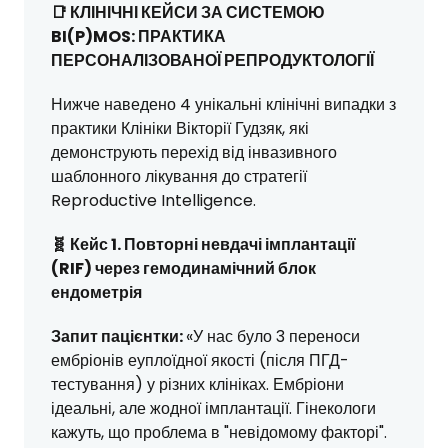
📑 КЛІНІЧНІ КЕЙСИ ЗА СИСТЕМОЮ
BI(P)MOS: ПРАКТИКА
ПЕРСОНАЛІЗОВАНОЇ РЕПРОДУКТОЛОГІЇ
Нижче наведено 4 унікальні клінічні випадки з
практики Клініки Вікторії Гудзяк, які
демонструють перехід від інвазивного
шаблонного лікування до стратегії
Reproductive Intelligence.
🧬 Кейс 1. Повторні невдачі імплантації
(RIF) через гемодинамічний блок
ендометрія
Запит пацієнтки:
«У нас було 3 переноси
ембріонів еуплоїдної якості (після ПГД-
тестування) у різних клініках. Ембріони
ідеальні, але жодної імплантації. Гінекологи
кажуть, що проблема в "невідомому факторі".