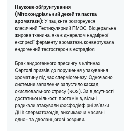
Наукове обґрунтування
(Мітохондріальний декей та пастка
ароматази):
У пацієнта розгорнувся
класичний Тестикулярний ПМОС. Вісцеральна
жирова тканина, яка є джерелом надмірної
експресії ферменту ароматази, конвертувала
ендогенний тестостерон в естрадіол.
Брак андрогенного пресингу в клітинах
Сертолі призвів до порушення упакування
хроматину під час сперміогенезу. Одночасно
системне запалення запустило каскад
окислювального стресу (ROS). За відсутності
достатньої кількості протамінів, вільні
радикали атакували фосфодіефірні зв'язки
ДНК сперматозоїдів, викликаючи масивні
одно- та дволанцюгові розриви.