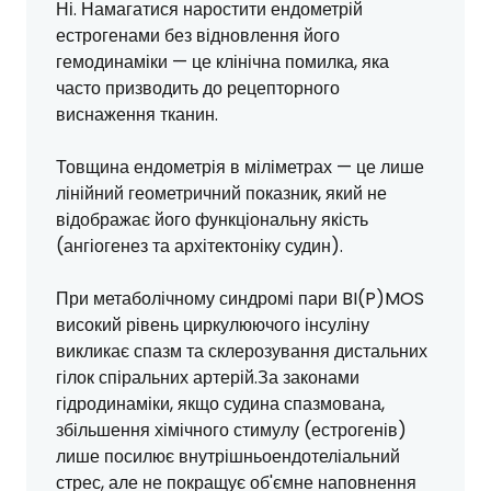
Ні. Намагатися наростити ендометрій
естрогенами без відновлення його
гемодинаміки — це клінічна помилка, яка
часто призводить до рецепторного
виснаження тканин.
Товщина ендометрія в міліметрах — це лише
лінійний геометричний показник, який не
відображає його функціональну якість
(ангіогенез та архітектоніку судин).
При метаболічному синдромі пари BI(P)MOS
високий рівень циркулюючого інсуліну
викликає спазм та склерозування дистальних
гілок спіральних артерій.За законами
гідродинаміки, якщо судина спазмована,
збільшення хімічного стимулу (естрогенів)
лише посилює внутрішньоендотеліальний
стрес, але не покращує об'ємне наповнення