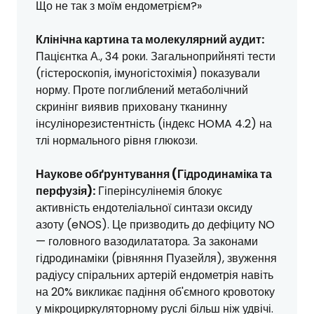
Що не так з моїм ендометрієм?»
Клінічна картина та молекулярний аудит:
Пацієнтка А., 34 роки. Загальноприйняті тести
(гістероскопія, імуногістохімія) показували
норму. Проте поглиблений метаболічний
скринінг виявив приховану тканинну
інсулінорезистентність (індекс HOMA 4.2) на
тлі нормального рівня глюкози.
Наукове обґрунтування (Гідродинаміка та
перфузія):
Гіперінсулінемія блокує
активність ендотеліальної синтази оксиду
азоту (eNOS). Це призводить до дефіциту NO
— головного вазодилататора. За законами
гідродинаміки (рівняння Пуазейля), звуження
радіусу спіральних артерій ендометрія навіть
на 20% викликає падіння об'ємного кровотоку
у мікроциркуляторному руслі більш ніж удвічі.