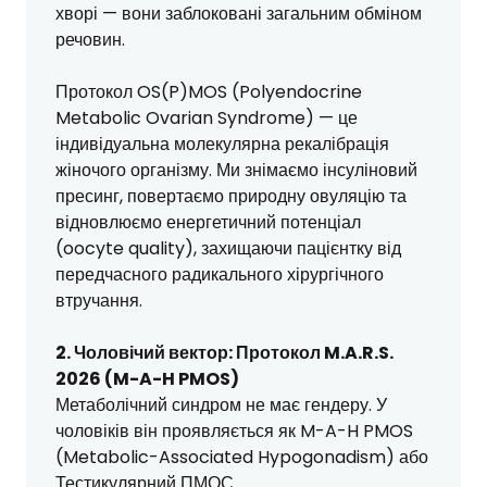
хворі — вони заблоковані загальним обміном
речовин.
Протокол OS(P)MOS (Polyendocrine
Metabolic Ovarian Syndrome) — це
індивідуальна молекулярна рекалібрація
жіночого організму. Ми знімаємо інсуліновий
пресинг, повертаємо природну овуляцію та
відновлюємо енергетичний потенціал
(oocyte quality), захищаючи пацієнтку від
передчасного радикального хірургічного
втручання.
2. Чоловічий вектор: Протокол M.A.R.S.
2026 (M-A-H PMOS)
Метаболічний синдром не має гендеру. У
чоловіків він проявляється як M-A-H PMOS
(Metabolic-Associated Hypogonadism) або
Тестикулярний ПМОС.