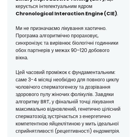
керується інтелектуальним ядром
Chronological Interaction Engine (CIE)
.
Ми не призначаємо лікування хаотично.
Програма алгоритмічно прораховує,
синхронізує та вирівнює біологічні годинники
обох партнерів у межах 90–120 добового
вікна.
Цей часовий проміжок є фундаментальним:
саме 3-4 місяці необхідно для повного циклу
чоловічого сперматогенезу та дозрівання
здорового пулу жіночих фолікулів. Завдяки
алгоритму BRT, у фінальній точці лікування
максимально відновлений, генетично цілісний
сперматозоїд зустрічається з енергетично
компетентною яйцеклітиною у мить ідеальної
сприйнятливості (рецептивності) ендометрія.