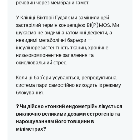
речовин через мембрани гамет.
У Клініці Вікторії Гудзяк ми замінили цей
застарілий термін концепцією BI(P)MOS. Ми
шукаємо не видимі анатомічні дефекти, а
невидимі метаболічні барьєри —
інсулінорезистентність тканин, хронічне
низькокомпонентне запалення та
окислювальний стрес.
Коли ці бар'єри усуваються, репродуктивна
система пари самостійно виходить із режиму
блокування.
❓ Чи дійсно «тонкий ендометрій» лікується
виключно великими дозами естрогенів та
нарощуванням його товщини в
міліметрах?