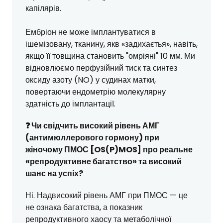
капілярів.
Ембріон не може імплантуватися в
ішемізовану, тканину, якв «задихаєтья», навіть,
якщо її товщина становить "омріяні" 10 мм. Ми
відновлюємо перфузійний тиск та синтез
оксиду азоту (NO) у судинах матки,
повертаючи ендометрію молекулярну
здатність до імплантації.
❓ Чи свідчить високий рівень АМГ
(антимюллерового гормону) при
жіночому ПМОС [OS(P)MOS] про реальне
«репродуктивне багатство» та високий
шанс на успіх?
Ні. Надвисокий рівень АМГ при ПМОС — це
не ознака багатства, а показник
репродуктивного хаосу та метаболічної