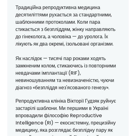
Традиційна репродуктивна медицина
десятиліттями рухається за стандартними,
шаблонними протоколами. Коли пара
стикається з безпліддям, жінку направляють
до гінеколога, а чоловіка — до уролога. Їх
лікують як два окремі, ізольовані організми.
Як наслідок — тисячі пар роками ходять
замкненим колом, стикаючись із повторними
невдачами імплантації (RIF),
невиношуванням та невизначеністю, чуючи
діагноз «безпліддя нез'ясованого генезу».
Репродуктивна клініка Вікторії Гудзяк руйнує
застарілі шаблони. Ми першими в Україні
впровадили філософію Reproductive
Intelligence (RI) — екосистемну, прецизійну
медицину, яка розглядає безплідну пару як