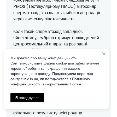
чоловічому метаболічному синдромі M-A-H
PMOS (Тестикулярному ПМОС) мітохондрії
сперматозоїдів зазнають глибокої деградації
через системну ліпотоксичність.
Коли такий сперматозоїд запліднює
яйцеклітину, ембріон отримує пошкоджений
центросомальний апарат та розірвані
ланцюги ДНК хроматину.
Ми дбаємо про вашу конфіденційність
На стадії бластоцисти такий ембріон просто
Сайт використовує файли cookie для забезпечення
зупиниться в розвитку або буде відторгнутий
коректної роботи та покращення вашого
користувацього досвіду. Продовжуючи перегляд
ендометрієм (що проявиться як біохімічна
сайту clіnic.in.ua, ви погоджуєтеся з Політикою
вагітність чи викидень).
конфіденційності і використанням Cookie
Саме тому синхронна підготовка чоловіка за
Я погоджуюся
протоколом M.A.R.S. 2026 у межах концепції
BI(P)MOS є обов'язковою для досягнення
фінального результату всієї родини.