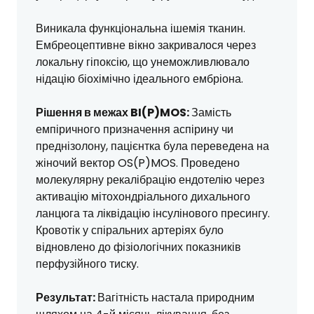
Виникала функціональна ішемія тканин.
Ембреоцептивне вікно закривалося через
локальну гіпоксію, що унеможливлювало
нідацію біохімічно ідеального ембріона.
Рішення в межах BI(P)MOS:
Замість
емпіричного призначення аспірину чи
преднізолону, пацієнтка була переведена на
жіночий вектор OS(P)MOS. Проведено
молекулярну рекалібрацію ендотелію через
активацію мітохондріального дихального
ланцюга та ліквідацію інсулінового пресингу.
Кровотік у спіральних артеріях було
відновлено до фізіологічних показників
перфузійного тиску.
Результат:
Вагітність настала природним