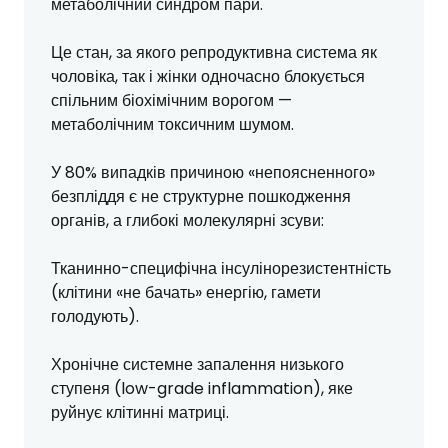
метаболічний синдром пари.
Це стан, за якого репродуктивна система як
чоловіка, так і жінки одночасно блокується
спільним біохімічним ворогом —
метаболічним токсичним шумом.
У 80% випадків причиною «непоясненного»
безпліддя є не структурне пошкодження
органів, а глибокі молекулярні зсуви:
Тканинно-специфічна інсулінорезистентність
(клітини «не бачать» енергію, гамети
голодують).
Хронічне системне запалення низького
ступеня (low-grade inflammation), яке
руйнує клітинні матриці.