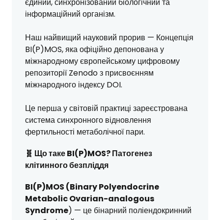
єдиний, синхронізований біологічний та
інформаційний організм.
Наш найвищий науковий прорив — Концепція
BI(P)MOS, яка офіційно депонована у
міжнародному європейському цифровому
репозиторії Zenodo з присвоєнням
міжнародного індексу DOI.
Це перша у світовій практиці зареєстрована
система синхронного відновлення
фертильності метаболічної пари.
🧬 Що таке BI(P)MOS? Патогенез
клітинного безпліддя
BI(P)MOS (Binary Polyendocrine
Metabolic Ovarian-analogous
Syndrome
) — це бінарний поліендокринний