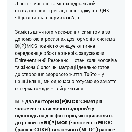
Ліпотоксичність та мітохондріальний
оксидативний стрес, що пошкоджують ДНК
яйцеклітин та сперматозоїдів.
Замість штучного маскування симптомів за
допомогою агресивних доз гормонів, система
BI(P)MOS повністю очищує клітинне
середовище обох партнерів, запускаючи
Епігенетичний Резонанс — стан, коли чоловіча
та жіноча біологічні матриці ідеально готові
до створення здорового життя. Тобто - у
нашій клініці ми одночасно готуємо до зачаття
і сперматозоїди - і яйцеклітини.
📊 ⚡
Два вектори BI(P)MOS: Симетрія
чоловічого та жіночого здоров'я у
відповідь на дію факторів, які призводять
до розвитку BI(P)MOS (чоловічого МПОС
(раніше СПКЯ) та жіночого (МПОС) раніше