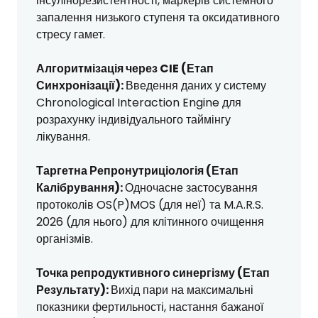
інсулінорезистентності, маркерів системного
запалення низького ступеня та оксидативного
стресу гамет.
Алгоритмізація через CIE (Етап
Синхронізації):
Введення даних у систему
Chronological Interaction Engine для
розрахунку індивідуального таймінгу
лікування.
Таргетна Репронутриціологія (Етап
Калібрування):
Одночасне застосування
протоколів OS(P)MOS (для неї) та M.A.R.S.
2026 (для нього) для клітинного очищення
організмів.
Точка репродуктивного синергізму (Етап
Результату):
Вихід пари на максимальні
показники фертильності, настання бажаної