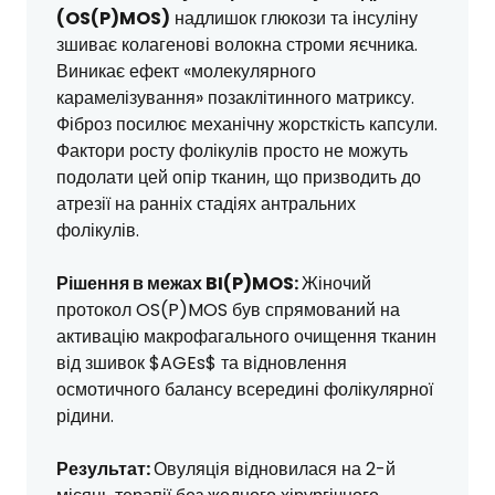
(OS(P)MOS)
надлишок глюкози та інсуліну
зшиває колагенові волокна строми яєчника.
Виникає ефект «молекулярного
карамелізування» позаклітинного матриксу.
Фіброз посилює механічну жорсткість капсули.
Фактори росту фолікулів просто не можуть
подолати цей опір тканин, що призводить до
атрезії на ранніх стадіях антральних
фолікулів.
Рішення в межах BI(P)MOS:
Жіночий
протокол OS(P)MOS був спрямований на
активацію макрофагального очищення тканин
від зшивок $AGEs$ та відновлення
осмотичного балансу всередині фолікулярної
рідини.
Результат:
Овуляція відновилася на 2-й