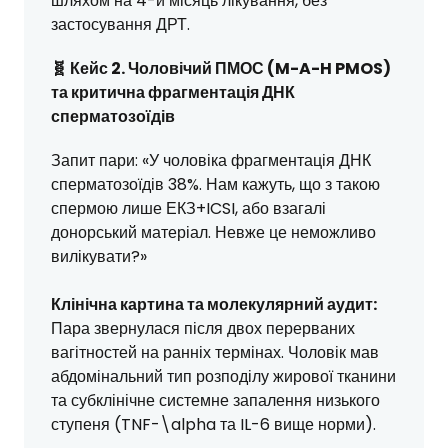
шляхом на 4-й місяць лікування, без
застосування ДРТ.
🧬 Кейс 2. Чоловічий ПМОС (M-A-H PMOS)
та критична фрагментація ДНК
сперматозоїдів
Запит пари: «У чоловіка фрагментація ДНК
сперматозоїдів 38%. Нам кажуть, що з такою
спермою лише ЕКЗ+ICSI, або взагалі
донорський матеріал. Невже це неможливо
вилікувати?»
Клінічна картина та молекулярний аудит:
Пара звернулася після двох перерваних
вагітностей на ранніх термінах. Чоловік мав
абдомінальний тип розподілу жирової тканини
та субклінічне системне запалення низького
ступеня (TNF-\alpha та IL-6 вище норми).