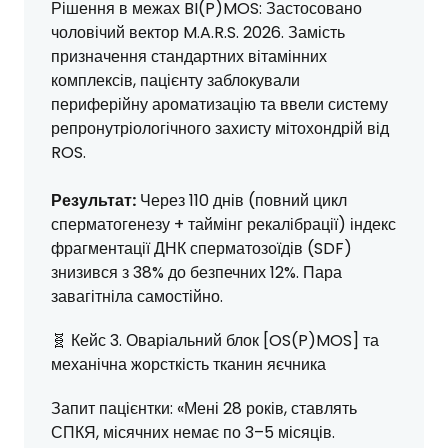
Рішення в межах BI(P)MOS: Застосовано
чоловічий вектор M.A.R.S. 2026. Замість
призначення стандартних вітамінних
комплексів, пацієнту заблокували
периферійну ароматизацію та ввели систему
репронутріологічного захисту мітохондрій від
ROS.
Результат:
Через 110 днів (повний цикл
сперматогенезу + таймінг рекалібрації) індекс
фрагментації ДНК сперматозоїдів (SDF)
знизився з 38% до безпечних 12%. Пара
завагітніла самостійно.
🧬 Кейс 3. Оваріальний блок [OS(P)MOS] та
механічна жорсткість тканин яєчника
Запит пацієнтки: «Мені 28 років, ставлять
СПКЯ, місячних немає по 3–5 місяців.