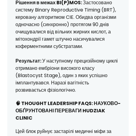
Рішення в межах BI(P)MOS:
Застосовано
систему Binary Reproductive Timing (BRT),
керовану алгоритмом CIE. Обидва організми
одночасно (синхронно) протягом 90 днів
очищувалися від вільних жирних кислот, а
мітохондрії гамет штучно насичувалися
коферментними субстратами.
Результат:
У наступному прецизійному циклі
отримано ембріони високого класу
(Blastocyst Stage), один з яких успішно
імплантувався. Наразі вагітність
розвивається фізіологічно.
🧠 THOUGHT LEADERSHIP FAQS: НАУКОВО-
ОБҐРУНТОВАНІ ПЕРЕВАГИ HUDZIAK
CLINIC
Цей блок руйнує застарілі медичні міфи за