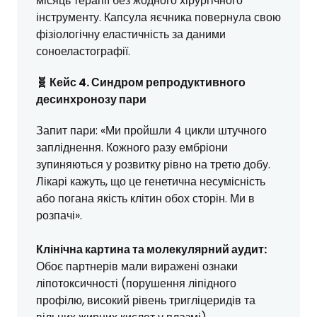
місяць терапії без жодного хірургічного
інструменту. Капсула яєчника повернула свою
фізіологічну еластичність за даними
соноеластографії.
🧬 Кейс 4. Синдром репродуктивного
десинхронозу пари
Запит пари: «Ми пройшли 4 цикли штучного
запліднення. Кожного разу ембріони
зупиняються у розвитку рівно на третю добу.
Лікарі кажуть, що це генетична несумісність
або погана якість клітин обох сторін. Ми в
розпачі».
Клінічна картина та молекулярний аудит:
Обоє партнерів мали виражені ознаки
ліпотоксичності (порушення ліпідного
профілю, високий рівень тригліцеридів та