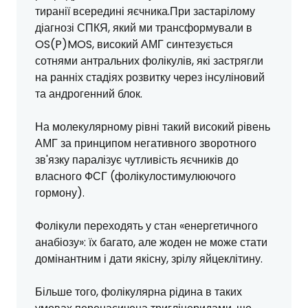
тиранії всередині яєчника.При застарілому
діагнозі СПКЯ, який ми трансформували в
OS(P)MOS, високий АМГ синтезується
сотнями антральних фолікулів, які застрягли
на ранніх стадіях розвитку через інсуліновий
та андрогенний блок.
На молекулярному рівні такий високий рівень
АМГ за принципом негативного зворотного
зв'язку паралізує чутливість яєчників до
власного ФСГ (фолікулостимулюючого
гормону).
Фолікули переходять у стан «енергетичного
анабіозу»: їх багато, але жоден не може стати
домінантним і дати якісну, зрілу яйцеклітину.
Більше того, фолікулярна рідина в таких