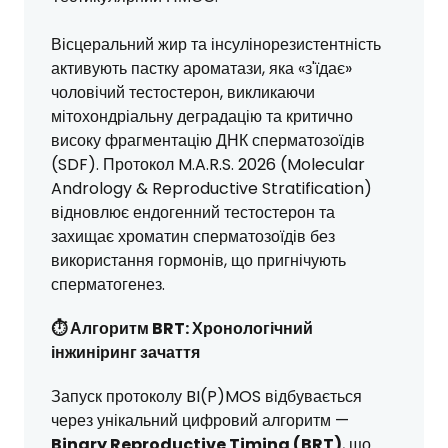
Вісцеральний жир та інсулінорезистентність
активують пастку ароматази, яка «з'їдає»
чоловічий тестостерон, викликаючи
мітохондріальну деградацію та критично
високу фрагментацію ДНК сперматозоїдів
(SDF). Протокол M.A.R.S. 2026 (Molecular
Andrology & Reproductive Stratification)
відновлює ендогенний тестостерон та
захищає хроматин сперматозоїдів без
використання гормонів, що пригнічують
сперматогенез.
⏱️ Алгоритм BRT: Хронологічний
інжиніринг зачаття
Запуск протоколу BI(P)MOS відбувається
через унікальний цифровий алгоритм —
Binary Reproductive Timing (BRT)
, що