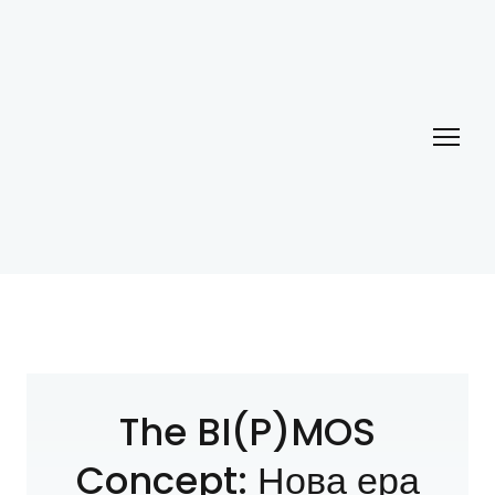
The BI(P)MOS
Concept: Нова ера