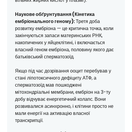
вільних жирних кислот у плазмі).
Наукове обґрунтування (Кінетика
ембріонального геному):
Третя доба
розвитку ембріона — це критична точка, коли
закінчуються запаси материнських РНК,
накопичених у яйцеклітині, і включається
власний геном ембріона, половину якого дає
батьківський сперматозоїд.
Якщо під час дозрівання ооцит перебував у
стані ліпотоксичного дефіциту АТФ, а
сперматозоїд мав пошкоджені
мітохондріальні мембрани, ембріон на 3-ту
добу відчуває енергетичний колапс. Вони
розвивалися асинхронно, і клітини просто не
мали енергії на активацію власної
транскрипції.