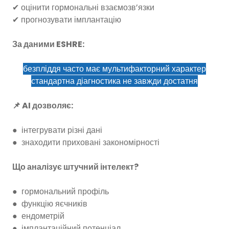
✔ оцінити гормональні взаємозв’язки
✔ прогнозувати імплантацію
За даними ESHRE:
безпліддя часто має мультифакторний характер
стандартна діагностика не завжди достатня
📌 AI дозволяє:
● інтегрувати різні дані
● знаходити приховані закономірності
Що аналізує штучний інтелект?
● гормональний профіль
● функцію яєчників
● ендометрій
● імплантаційний потенціал