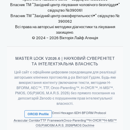
Власник ТМ "Західний центр лікування чоловічого безпліддя®"
свідоцтво №390061
Власник ТМ "Західний центр онкофертильності®" свідоцтво №
390062
Всі права на авторські методики діагностики та лікування
захищено.
© 2024 - 2026 Вікторія Лайф Агенція
MASTER LOCK V2026.6 | НАУКОВИЙ СУВЕРЕНІТЕТ
ТА ІНТЕЛЕКТУАЛЬНА ВЛАСНІСТЬ
Цей сайт є офіційним цифровим середовищем для реалізації
авторських клінічних протоколів д-ра Вікторії Гудзяк. Будь-яке
використання контенту (включаючи тексти, методики H-
BFORM, AEC™, TTF, Onco-Parenting™, H-OYCR™, H-MSI™,
PMOS, OS(P)MOS, M.A.R.S. 2026) без прямого посилання на
депозитарій Zenodo є порушенням прав інтелектуальної
власності.
Omni-Hexagon 6D
H-BFORM Protocol
ORCID Profile
Avascular Corridor
TTF Framework
Onco-Parenting™
H-OYCR™
H-MSI™
OS(P)MOS
M.A.R.S. 2026
PMOS Doctrine