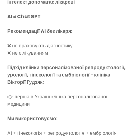
інтелект допомагає лікареві
AI ≠ ChatGPT
Рекомендації AI без лікаря:
❌ не враховують діагностику
❌ не є лікуванням
Підхід кліінки персоналізованої репродуктології,
урології, гінекології та ембріології - клініка
Вікторії Гудзяк:
👉 перша в Україні клініка персоналізованої
медицини
Ми використовуємо:
AI + гінекологія + репродуктологія + ембріологія