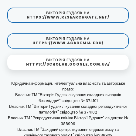
ВІКТОРІЯ ГУДЗЯК НА
HTTPS://WWW.RESEARCHGATE.NET/
ВІКТОРІЯ ГУДЗЯК НА
HTTPS://WWW.ACADEMIA.EDU/
ВІКТОРІЯ ГУДЗЯК НА
HTTPS://SCHOLAR.GOOGLE.COM.UA/
Юридична інформація, інтелектуальна власність та авторське
право:
Власник ТМ "Вікторія Гудзяк лікування складних випадків
безпліддя®" свідоцтво № 374101
Власник ТМ "Вікторія Гудзяк лікування складної репродуктивної
патології®" свідоцтво № 374102
Власник ТМ "Репродуктивна клініка Вікторії Гудзяк®" свідоцтво №
388909
Власник ТМ "Західний центр лікування ендометріозу та
хронічного тазового болю®" свідоцтво №388909