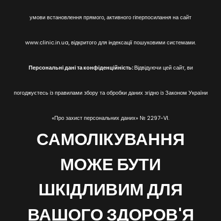
умови встановлення прямого, активного гіперпосилання на сайт
www.clinic.in.ua, відкритого для індексації пошуковими системами.
Персональні дані та конфіденційність:
Відвідуючи цей сайт, ви
погоджуєтесь із правилами збору та обробки даних згідно із Законом України
«Про захист персональних даних» № 2297-VI.
САМОЛІКУВАННЯ
МОЖЕ БУТИ
ШКІДЛИВИМ ДЛЯ
ВАШОГО ЗДОРОВ'Я