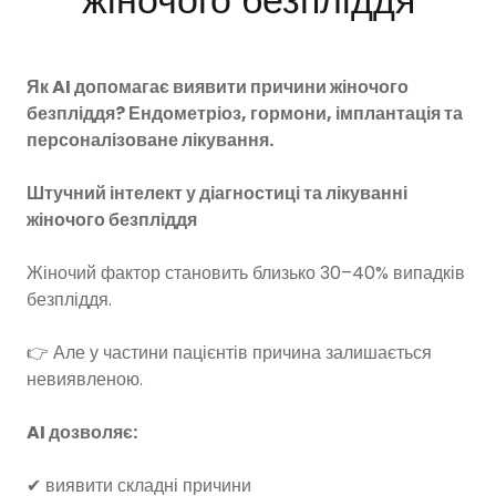
жіночого безпліддя
Як AI допомагає виявити причини жіночого
безпліддя? Ендометріоз, гормони, імплантація та
персоналізоване лікування.
Штучний інтелект у діагностиці та лікуванні
жіночого безпліддя
Жіночий фактор становить близько 30–40% випадків
безпліддя.
👉 Але у частини пацієнтів причина залишається
невиявленою.
AI дозволяє:
✔ виявити складні причини