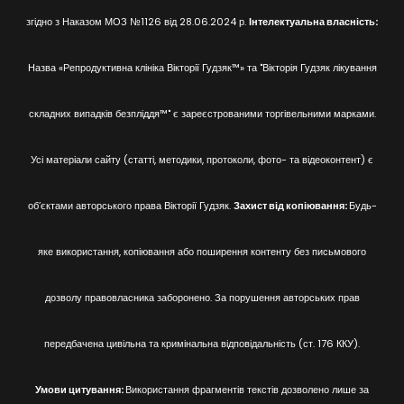
згідно з Наказом МОЗ №1126 від 28.06.2024 р.
Інтелектуальна власність:
Назва «Репродуктивна клініка Вікторії Гудзяк™» та "Вікторія Гудзяк лікування
складних випадків безпліддя™" є зареєстрованими торгівельними марками.
Усі матеріали сайту (статті, методики, протоколи, фото- та відеоконтент) є
об’єктами авторського права Вікторії Гудзяк.
Захист від копіювання:
Будь-
яке використання, копіювання або поширення контенту без письмового
дозволу правовласника заборонено. За порушення авторських прав
передбачена цивільна та кримінальна відповідальність (ст. 176 ККУ).
Умови цитування:
Використання фрагментів текстів дозволено лише за